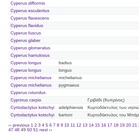
Cyperus difformis
Cyperus esculentus
Cyperus flavescens
Cyperus flavidus
Cyperus fuscus
Cyperus glaber
Cyperus glomeratus
Cyperus hamulosus
Cyperus longus
badius
Cyperus longus
longus
Cyperus michelianus
michelianus
Cyperus michelianus
pygmaeus
Cyperus rotundus
Cyprinus carpio
Γριβάδι (Κυπρίνος)
Cyrtodactylus kotschyi
adelphiensis
Κυρτοδάκτυλος των νησιώ
Cyrtodactylus kotschyi
bartoni
Κυρτοδάκτυλος του Μπάρ
‹‹ previous
1
2
3
4
5
6
7
8
9
10
11
12
13
14
15
16
17
18
19
20
21
47
48
49
50
51
next ››