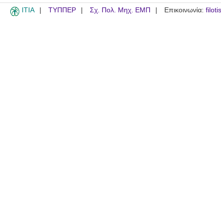
ITIA
ΤΥΠΠΕΡ
Σχ. Πολ. Μηχ. ΕΜΠ
Επικοινωνία:
filot