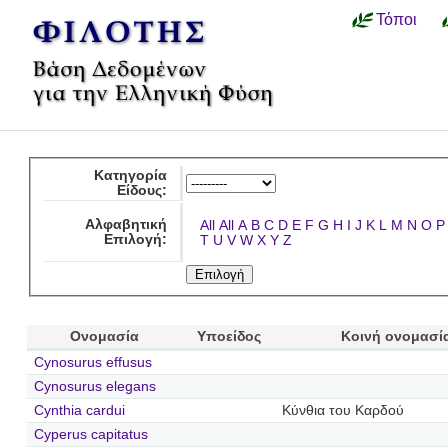
Τόποι
Κατηγορία
Είδους:
Αλφαβητική
All
All
A
B
C
D
E
F
G
H
I
J
K
L
M
N
O
P
Επιλογή:
T
U
V
W
X
Y
Z
Ονομασία
Υποείδος
Κοινή ονομασί
Cynosurus effusus
Cynosurus elegans
Cynthia cardui
Κύνθια του Καρδού
Cyperus capitatus