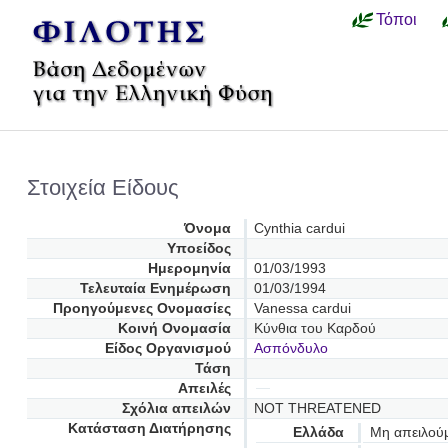
Τόποι
Στοιχεία Είδους
Όνομα
Cynthia cardui
Υποείδος
Ημερομηνία
01/03/1993
Τελευταία Ενημέρωση
01/03/1994
Προηγούμενες Oνομασίες
Vanessa cardui
Κοινή Ονομασία
Κύνθια του Καρδού
Είδος Οργανισμού
Ασπόνδυλο
Τάση
Απειλές
Σχόλια απειλών
NOT THREATENED
Κατάσταση Διατήρησης
Ελλάδα
Μη απειλού