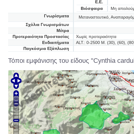
Ε.Ε.
Βιόσφαιρα
Μη απειλού
Γνωρίσματα
Μεταναστευτικό, Αναπαραγόμ
Σχόλια Γνωρισμάτων
Μέτρα
Προτεραιότητα Προστασίας
Χωρίς προτεραιότητα
Ενδιαιτήματα
ALT.: 0-2500 M. (30), (60), (80
Παγκόσμια Εξάπλωση
Τόποι εμφάνισης του είδους "Cynthia cardui
Δουκαναίικα
Αίγιον
Διγελιώτι
Δημητρόπουλον
Μάγειρας
'Aλσος
Μυρόβρυση
Κουλούρα
Λάκκα
Τέμεν
Κουλούρα
Βα
'Aνω Σαλμενίκον
Τούμπα
Βερίνον
Χατζής
Κούμαρης
Γρηγόρης
Σελινούς
Ελίκ
Ριζό
Γκραίκας
Κάτω Μαυρίκιον
Ν
Δάφναι
Αχλαδέα
Κερύνε
Κουνινά
Αγ. Ιωάννης
Κρήνη
Παρασκευή
Μελίσσια
Κάτω 
Αγ. Ανδ
Μπουφούσκια
Μοίρα
Μ
Πτέρη
Βεταίικα