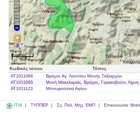
Βιλιβίνα
Λεόντιον
Βάλτα
Σπαρτινού
Λαπαναγοί
Πλατανιώτισσα
Δ
Δίγελα
Πετσάκοι
Δεμέστιχα
Κορφαί
Κερπινή
Ρ
Δροσάτον
Μέγας Ποντιάς
Μικρός Ποντιάς
Δροσάτον
Καλανίστρα
Προφήτης Ηλίας
Κάλανος
Μουρίκιον
Νεοχώριον
5 km
Πλάτανος
Σκεπαστόν
Λαπάθεια
Φλάμπουρα
2 mi
Νέον Κομπηγάδιον
Τρεχλόν
Καλάβρυτ
Λακκώματα
Κωδικός τόπου
Τόπος
AT1011066
Βράχος Αγ. Λεοντίου Μονής Ταξιαρχών
AT1011065
Μονή Μακελαριάς, Βράχος, Γερακοβούνι, Λίμνη 
AT1011123
Μπουφούσκια Αιγίου
ITIA
ΤΥΠΠΕΡ
Σχ. Πολ. Μηχ. ΕΜΠ
Επικοινωνία:
filot