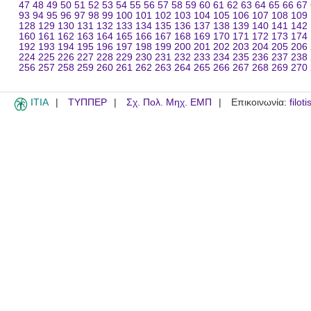
47
48
49
50
51
52
53
54
55
56
57
58
59
60
61
62
63
64
65
66
67
93
94
95
96
97
98
99
100
101
102
103
104
105
106
107
108
109
128
129
130
131
132
133
134
135
136
137
138
139
140
141
142
160
161
162
163
164
165
166
167
168
169
170
171
172
173
174
192
193
194
195
196
197
198
199
200
201
202
203
204
205
206
224
225
226
227
228
229
230
231
232
233
234
235
236
237
238
256
257
258
259
260
261
262
263
264
265
266
267
268
269
270
ITIA
ΤΥΠΠΕΡ
Σχ. Πολ. Μηχ. ΕΜΠ
Επικοινωνία:
filot