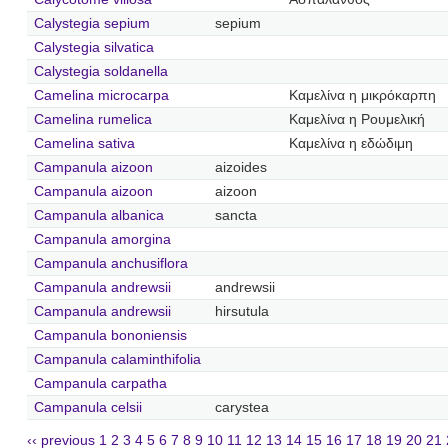
Calystegia sepium
sepium
Calystegia silvatica
Calystegia soldanella
Camelina microcarpa
Καμελίνα η μικρόκαρπη
Camelina rumelica
Καμελίνα η Ρουμελική
Camelina sativa
Καμελίνα η εδώδιμη
Campanula aizoon
aizoides
Campanula aizoon
aizoon
Campanula albanica
sancta
Campanula amorgina
Campanula anchusiflora
Campanula andrewsii
andrewsii
Campanula andrewsii
hirsutula
Campanula bononiensis
Campanula calaminthifolia
Campanula carpatha
Campanula celsii
carystea
‹‹ previous
1
2
3
4
5
6
7
8
9
10
11
12
13
14
15
16
17
18
19
20
21