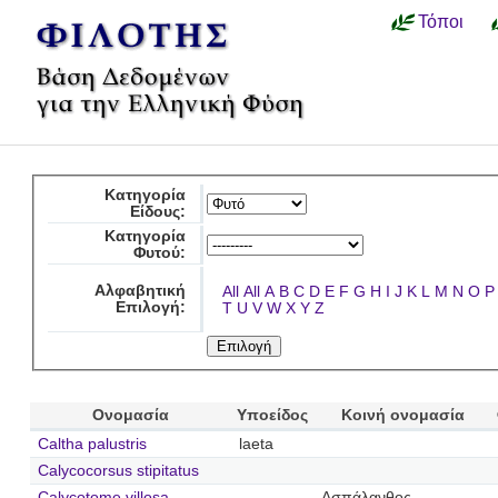
Τόποι
Κατηγορία
Είδους:
Κατηγορία
Φυτού:
Αλφαβητική
All
All
A
B
C
D
E
F
G
H
I
J
K
L
M
N
O
P
Επιλογή:
T
U
V
W
X
Y
Z
Ονομασία
Υποείδος
Κοινή ονομασία
Caltha palustris
laeta
Calycocorsus stipitatus
Calycotome villosa
Ασπάλανθος