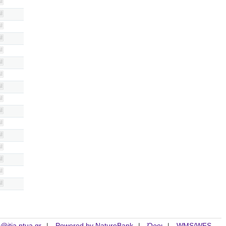
is@itia.ntua.gr
Powered by NatureBank
Όροι
WMS/WFS