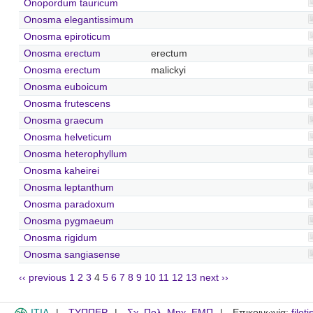
Onopordum tauricum
Onosma elegantissimum
Onosma epiroticum
Onosma erectum
erectum
Onosma erectum
malickyi
Onosma euboicum
Onosma frutescens
Onosma graecum
Onosma helveticum
Onosma heterophyllum
Onosma kaheirei
Onosma leptanthum
Onosma paradoxum
Onosma pygmaeum
Onosma rigidum
Onosma sangiasense
‹‹ previous
1
2
3
4
5
6
7
8
9
10
11
12
13
next ››
ITIA
ΤΥΠΠΕΡ
Σχ. Πολ. Μηχ. ΕΜΠ
Επικοινωνία:
filot