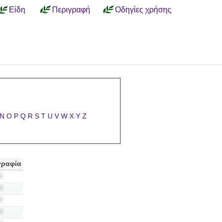
Είδη
Περιγραφή
Οδηγίες χρήσης
N
O
P
Q
R
S
T
U
V
W
X
Y
Z
ραφία