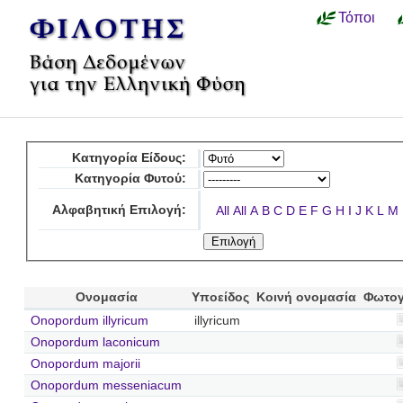
Τόποι
Κατηγορία Είδους:
Κατηγορία Φυτού:
Αλφαβητική Επιλογή:
All
All
A
B
C
D
E
F
G
H
I
J
K
L
M
Ονομασία
Υποείδος
Κοινή ονομασία
Φωτογ
Onopordum illyricum
illyricum
Onopordum laconicum
Onopordum majorii
Onopordum messeniacum