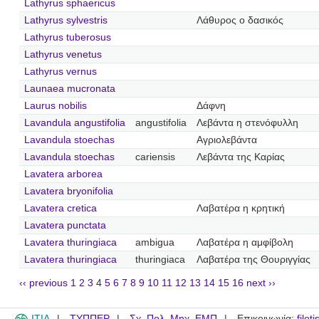
Lathyrus sphaericus
Lathyrus sylvestris
Λάθυρος ο δασικός
Lathyrus tuberosus
Lathyrus venetus
Lathyrus vernus
Launaea mucronata
Laurus nobilis
Δάφνη
Lavandula angustifolia
angustifolia
Λεβάντα η στενόφυλλη
Lavandula stoechas
Αγριολεβάντα
Lavandula stoechas
cariensis
Λεβάντα της Καρίας
Lavatera arborea
Lavatera bryonifolia
Lavatera cretica
Λαβατέρα η κρητική
Lavatera punctata
Lavatera thuringiaca
ambigua
Λαβατέρα η αμφίβολη
Lavatera thuringiaca
thuringiaca
Λαβατέρα της Θουριγγίας
‹‹ previous
1
2
3
4
5
6
7
8
9
10
11
12
13
14
15
16
next ››
ITIA
ΤΥΠΠΕΡ
Σχ. Πολ. Μηχ. ΕΜΠ
Επικοινωνία:
filot