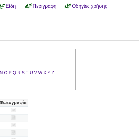
Είδη
Περιγραφή
Οδηγίες χρήσης
N
O
P
Q
R
S
T
U
V
W
X
Y
Z
Φωτογραφία