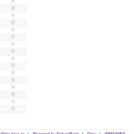
is@itia.ntua.gr
Powered by NatureBank
Όροι
WMS/WFS