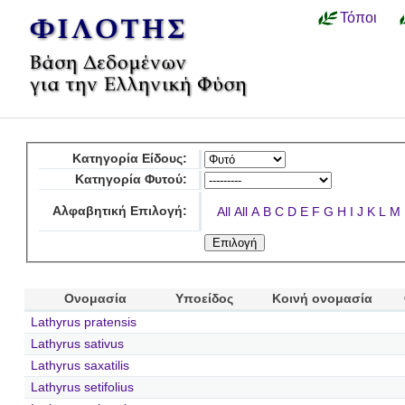
Τόποι
Κατηγορία Είδους:
Κατηγορία Φυτού:
Αλφαβητική Επιλογή:
All
All
A
B
C
D
E
F
G
H
I
J
K
L
M
Ονομασία
Υποείδος
Κοινή ονομασία
Lathyrus pratensis
Lathyrus sativus
Lathyrus saxatilis
Lathyrus setifolius