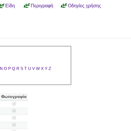
Είδη
Περιγραφή
Οδηγίες χρήσης
N
O
P
Q
R
S
T
U
V
W
X
Y
Z
Φωτογραφία