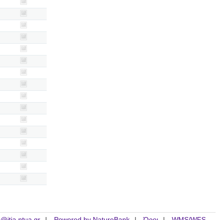
is@itia.ntua.gr
Powered by NatureBank
Όροι
WMS/WFS