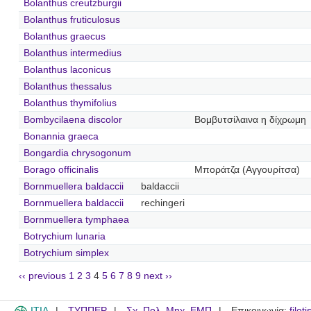
Bolanthus creutzburgii
Bolanthus fruticulosus
Bolanthus graecus
Bolanthus intermedius
Bolanthus laconicus
Bolanthus thessalus
Bolanthus thymifolius
Bombycilaena discolor
Βομβυτσίλαινα η δίχρωμη
Bonannia graeca
Bongardia chrysogonum
Borago officinalis
Μποράτζα (Αγγουρίτσα)
Bornmuellera baldaccii
baldaccii
Bornmuellera baldaccii
rechingeri
Bornmuellera tymphaea
Botrychium lunaria
Botrychium simplex
‹‹ previous
1
2
3
4
5
6
7
8
9
next ››
ITIA
ΤΥΠΠΕΡ
Σχ. Πολ. Μηχ. ΕΜΠ
Επικοινωνία:
filot