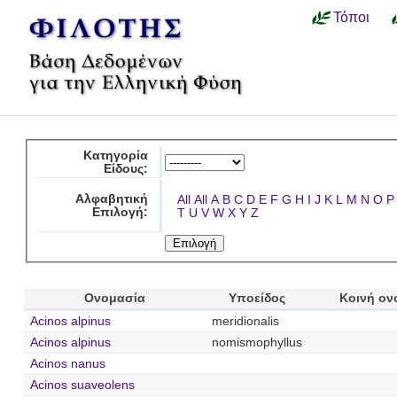
Τόποι
Κατηγορία
Είδους:
Αλφαβητική
All
All
A
B
C
D
E
F
G
H
I
J
K
L
M
N
O
P
Επιλογή:
T
U
V
W
X
Y
Z
Ονομασία
Υποείδος
Κοινή ον
Acinos alpinus
meridionalis
Acinos alpinus
nomismophyllus
Acinos nanus
Acinos suaveolens