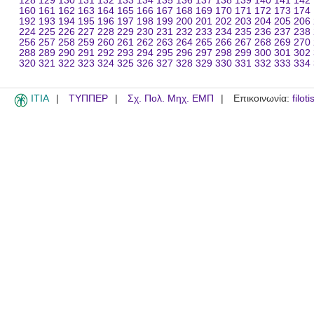
128
129
130
131
132
133
134
135
136
137
138
139
140
141
142
160
161
162
163
164
165
166
167
168
169
170
171
172
173
174
192
193
194
195
196
197
198
199
200
201
202
203
204
205
206
224
225
226
227
228
229
230
231
232
233
234
235
236
237
238
256
257
258
259
260
261
262
263
264
265
266
267
268
269
270
288
289
290
291
292
293
294
295
296
297
298
299
300
301
302
320
321
322
323
324
325
326
327
328
329
330
331
332
333
334
ITIA
ΤΥΠΠΕΡ
Σχ. Πολ. Μηχ. ΕΜΠ
Επικοινωνία:
filot