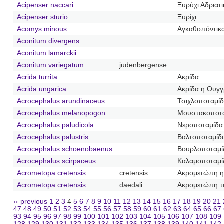
Acipenser naccari
Ξυρύχι Αδριατ
Acipenser sturio
Ξυρίχι
Acomys minous
Αγκαθοπόντικ
Aconitum divergens
Aconitum lamarckii
Aconitum variegatum
judenbergense
Acrida turrita
Ακρίδα
Acrida ungarica
Ακρίδα η Ουγγ
Acrocephalus arundinaceus
Τσιχλοποταμί
Acrocephalus melanopogon
Μουστακοποτ
Acrocephalus paludicola
Νεροποταμίδα
Acrocephalus palustris
Βαλτοποταμίδ
Acrocephalus schoenobaenus
Βουρλοποταμί
Acrocephalus scirpaceus
Καλαμοποταμί
Acrometopa cretensis
cretensis
Ακρομετώπη η
Acrometopa cretensis
daedali
Ακρομετώπη τ
‹‹ previous
1
2
3
4
5
6
7
8
9
10
11
12
13
14
15
16
17
18
19
20
21
47
48
49
50
51
52
53
54
55
56
57
58
59
60
61
62
63
64
65
66
67
93
94
95
96
97
98
99
100
101
102
103
104
105
106
107
108
109