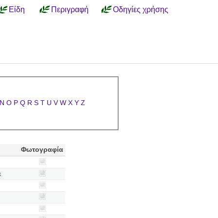
Είδη
Περιγραφή
Οδηγίες χρήσης
N
O
P
Q
R
S
T
U
V
W
X
Y
Z
Φωτογραφία
ε