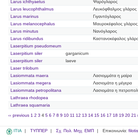
Larus ichthyaetus
Ψαρόγλαρος
Larus leucophthalmus
Λευκόφθαλμος γλάρος
Larus marinus
Γιγαντόγλαρος
Larus melanocephalus
Μαυροκέφαλος γλάρος
Larus minutus
Νανόγλαρος
Larus ridibundus
Καστανοκέφαλος γλάρ
Laserpitium pseudomeum
Laserpitium siler
garganicum
Laserpitium siler
laeve
Laser trilobum
Lasiommata maera
Λασιομμάτα η μαίρα
Lasiommata megera
Λασιομάτα η μέγερα
Lasiommata petropolitana
Λασιομάτα η πετροπολ
Lathraea rhodopea
Lathraea squamaria
‹‹ previous
1
2
3
4
5
6
7
8
9
10
11
12
13
14
15
16
17
18
19
20
21
ITIA
ΤΥΠΠΕΡ
Σχ. Πολ. Μηχ. ΕΜΠ
Επικοινωνία:
filot