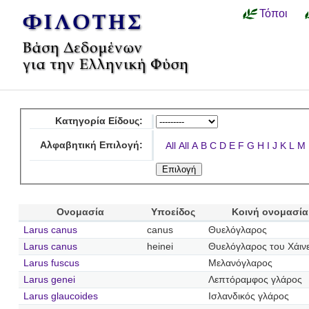
Τόποι
Κατηγορία Είδους:
Αλφαβητική Επιλογή:
All
All
A
B
C
D
E
F
G
H
I
J
K
L
M
Ονομασία
Υποείδος
Κοινή ονομασία
Larus canus
canus
Θυελόγλαρος
Larus canus
heinei
Θυελόγλαρος του Χάιν
Larus fuscus
Μελανόγλαρος
Larus genei
Λεπτόραμφος γλάρος
Larus glaucoides
Ισλανδικός γλάρος