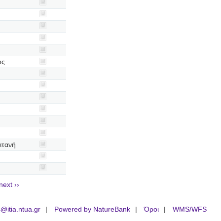
ος
ιτανή
next ››
is@itia.ntua.gr
Powered by NatureBank
Όροι
WMS/WFS