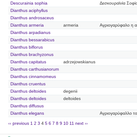
Descurainia sophia
Δεσκουραϊνία Σοφί
Dianthus aciphyllus
Dianthus androsaceus
Dianthus armeria
armeria
Αγριογαρύφαλο η α
Dianthus arpadianus
Dianthus bessarabicus
Dianthus biflorus
Dianthus brachyzonus
Dianthus capitatus
adrzejowskianus
Dianthus carthusianorum
Dianthus cinnamomeus
Dianthus cruentus
Dianthus deltoides
degenii
Dianthus deltoides
deltoides
Dianthus diffusus
Dianthus elegans
Αγριογαρύφαλλο τ
‹‹ previous
1
2
3
4
5
6
7
8
9
10
11
next ››