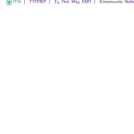
ITIA
ΤΥΠΠΕΡ
Σχ. Πολ. Μηχ. ΕΜΠ
Επικοινωνία:
filot