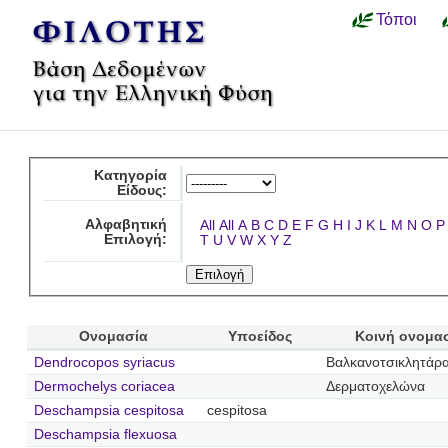
Τόποι
Κατηγορία
Είδους:
Αλφαβητική
All
All
A
B
C
D
E
F
G
H
I
J
K
L
M
N
O
P
Επιλογή:
T
U
V
W
X
Y
Z
Ονομασία
Υποείδος
Κοινή ονομα
Dendrocopos syriacus
Βαλκανοτσικλητάρ
Dermochelys coriacea
Δερματοχελώνα
Deschampsia cespitosa
cespitosa
Deschampsia flexuosa