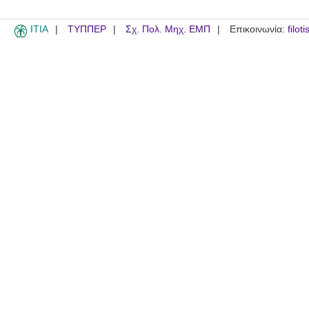
ITIA
ΤΥΠΠΕΡ
Σχ. Πολ. Μηχ. ΕΜΠ
Επικοινωνία:
filot