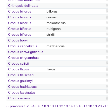
Crithopsis delineata
Crocus biflorus
biflorus
Crocus biflorus
crewei
Crocus biflorus
melantherus
Crocus biflorus
nubigena
Crocus biflorus
stridii
Crocus boryi
Crocus cancellatus
mazziaricus
Crocus cartwrightianus
Crocus chrysanthus
Crocus cvijicii
Crocus flavus
flavus
Crocus fleischeri
Crocus goulimyi
Crocus hadriaticus
Crocus laevigatus
Crocus niveus
‹‹ previous
1
2
3
4
5
6
7
8
9
10
11
12
13
14
15
16
17
18
19
20
21