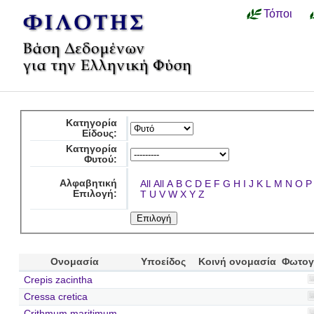
Τόποι
Κατηγορία
Είδους:
Κατηγορία
Φυτού:
Αλφαβητική
All
All
A
B
C
D
E
F
G
H
I
J
K
L
M
N
O
P
Επιλογή:
T
U
V
W
X
Y
Z
Ονομασία
Υποείδος
Κοινή ονομασία
Φωτογ
Crepis zacintha
Cressa cretica
Crithmum maritimum