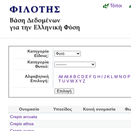
Τόποι
Κατηγορία
Είδους:
Κατηγορία
Φυτού:
Αλφαβητική
All
All
A
B
C
D
E
F
G
H
I
J
K
L
M
N
O
P
Επιλογή:
T
U
V
W
X
Y
Z
Ονομασία
Υποείδος
Κοινή ονομασία
Φω
Crepis arcuata
Crepis athoa
Crepis aurea