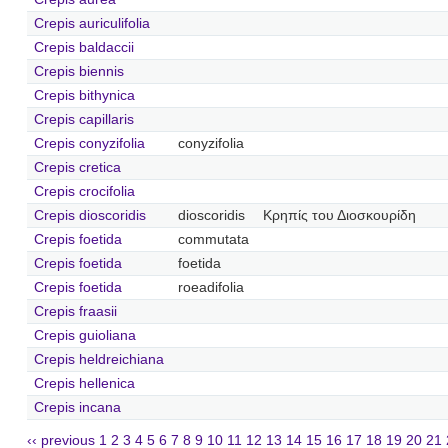
Crepis auriculifolia
Crepis baldaccii
Crepis biennis
Crepis bithynica
Crepis capillaris
Crepis conyzifolia
conyzifolia
Crepis cretica
Crepis crocifolia
Crepis dioscoridis
dioscoridis
Κρηπίς του Διοσκουρίδη
Crepis foetida
commutata
Crepis foetida
foetida
Crepis foetida
roeadifolia
Crepis fraasii
Crepis guioliana
Crepis heldreichiana
Crepis hellenica
Crepis incana
‹‹ previous
1
2
3
4
5
6
7
8
9
10
11
12
13
14
15
16
17
18
19
20
21