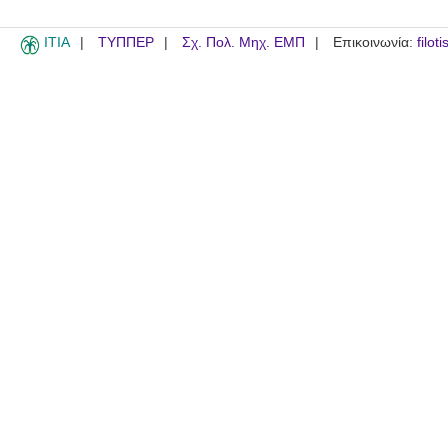
ITIA
ΤΥΠΠΕΡ
Σχ. Πολ. Μηχ. ΕΜΠ
Επικοινωνία:
filot