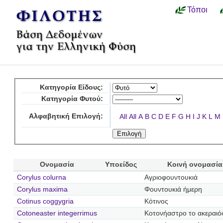
Τόποι
Κατηγορία Είδους:
Κατηγορία Φυτού:
Αλφαβητική Επιλογή:
All
All
A
B
C
D
E
F
G
H
I
J
K
L
M
Ονομασία
Υποείδος
Κοινή ονομασία
Corylus colurna
Αγριοφουντουκιά
Corylus maxima
Φουντουκιά ήμερη
Cotinus coggygria
Κότινος
Cotoneaster integerrimus
Κοτονήαστρο το ακεραι