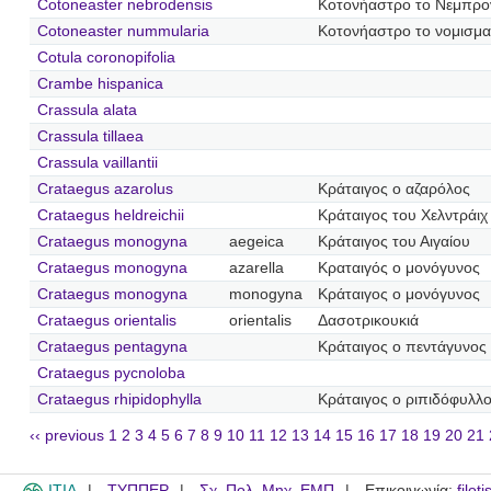
Cotoneaster nebrodensis
Κοτονήαστρο το Νεμπρο
Cotoneaster nummularia
Κοτονήαστρο το νομισμα
Cotula coronopifolia
Crambe hispanica
Crassula alata
Crassula tillaea
Crassula vaillantii
Crataegus azarolus
Κράταιγος ο αζαρόλος
Crataegus heldreichii
Κράταιγος του Χελντράιχ
Crataegus monogyna
aegeica
Κράταιγος του Αιγαίου
Crataegus monogyna
azarella
Κραταιγός ο μονόγυνος
Crataegus monogyna
monogyna
Κράταιγος ο μονόγυνος
Crataegus orientalis
orientalis
Δασοτρικουκιά
Crataegus pentagyna
Κράταιγος ο πεντάγυνος
Crataegus pycnoloba
Crataegus rhipidophylla
Κράταιγος ο ριπιδόφυλλ
‹‹ previous
1
2
3
4
5
6
7
8
9
10
11
12
13
14
15
16
17
18
19
20
21
ITIA
ΤΥΠΠΕΡ
Σχ. Πολ. Μηχ. ΕΜΠ
Επικοινωνία:
filot