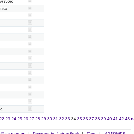
ντένσιο
τικό
ος
22
23
24
25
26
27
28
29
30
31
32
33
34
35
36
37
38
39
40
41
42
43
n
is@itia.ntua.gr
Powered by NatureBank
Όροι
WMS/WFS