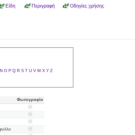
Είδη
Περιγραφή
Οδηγίες χρήσης
N
O
P
Q
R
S
T
U
V
W
X
Y
Z
Φωτογραφία
όφυλλο