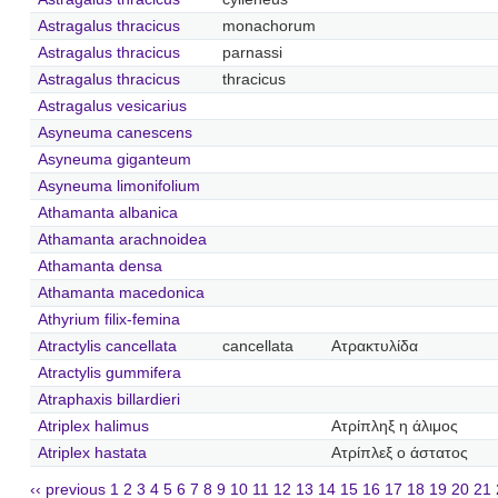
Astragalus thracicus
monachorum
Astragalus thracicus
parnassi
Astragalus thracicus
thracicus
Astragalus vesicarius
Asyneuma canescens
Asyneuma giganteum
Asyneuma limonifolium
Athamanta albanica
Athamanta arachnoidea
Athamanta densa
Athamanta macedonica
Athyrium filix-femina
Atractylis cancellata
cancellata
Ατρακτυλίδα
Atractylis gummifera
Atraphaxis billardieri
Atriplex halimus
Ατρίπληξ η άλιμος
Atriplex hastata
Ατρίπλεξ ο άστατος
‹‹ previous
1
2
3
4
5
6
7
8
9
10
11
12
13
14
15
16
17
18
19
20
21