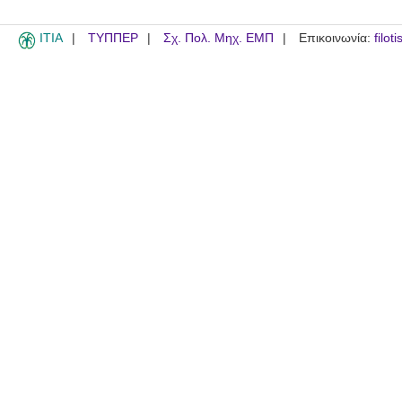
ITIA
ΤΥΠΠΕΡ
Σχ. Πολ. Μηχ. ΕΜΠ
Επικοινωνία:
filot