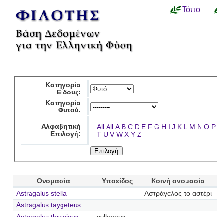
Τόποι
Κατηγορία
Είδους:
Κατηγορία
Φυτού:
Αλφαβητική
All
All
A
B
C
D
E
F
G
H
I
J
K
L
M
N
O
P
Επιλογή:
T
U
V
W
X
Y
Z
Ονομασία
Υποείδος
Κοινή ονομασία
Astragalus stella
Αστράγαλος το αστέρι
Astragalus taygeteus
Astragalus thracicus
cylleneus