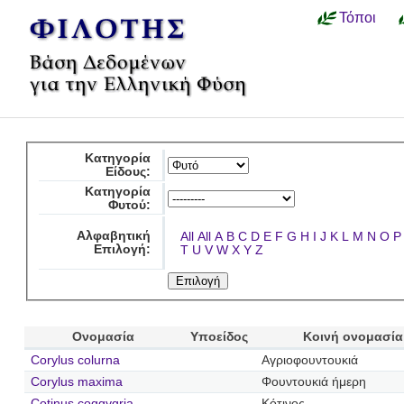
Τόποι
Κατηγορία
Είδους:
Κατηγορία
Φυτού:
Αλφαβητική
All
All
A
B
C
D
E
F
G
H
I
J
K
L
M
N
O
P
Επιλογή:
T
U
V
W
X
Y
Z
Ονομασία
Υποείδος
Κοινή ονομασία
Corylus colurna
Αγριοφουντουκιά
Corylus maxima
Φουντουκιά ήμερη
Cotinus coggygria
Κότινος