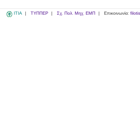
ITIA
ΤΥΠΠΕΡ
Σχ. Πολ. Μηχ. ΕΜΠ
Επικοινωνία:
filot