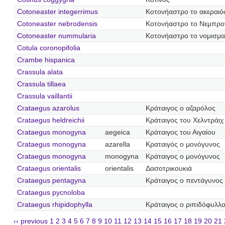
Cotoneaster integerrimus
Κοτονήαστρο το ακεραι
Cotoneaster nebrodensis
Κοτονήαστρο το Νεμπρο
Cotoneaster nummularia
Κοτονήαστρο το νομισμα
Cotula coronopifolia
Crambe hispanica
Crassula alata
Crassula tillaea
Crassula vaillantii
Crataegus azarolus
Κράταιγος ο αζαρόλος
Crataegus heldreichii
Κράταιγος του Χελντράιχ
Crataegus monogyna
aegeica
Κράταιγος του Αιγαίου
Crataegus monogyna
azarella
Κραταιγός ο μονόγυνος
Crataegus monogyna
monogyna
Κράταιγος ο μονόγυνος
Crataegus orientalis
orientalis
Δασοτρικουκιά
Crataegus pentagyna
Κράταιγος ο πεντάγυνος
Crataegus pycnoloba
Crataegus rhipidophylla
Κράταιγος ο ριπιδόφυλλ
‹‹ previous
1
2
3
4
5
6
7
8
9
10
11
12
13
14
15
16
17
18
19
20
21