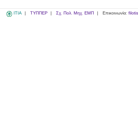
ITIA
ΤΥΠΠΕΡ
Σχ. Πολ. Μηχ. ΕΜΠ
Επικοινωνία:
filot