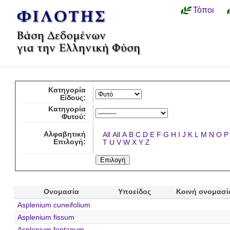
Τόποι
Κατηγορία
Είδους:
Κατηγορία
Φυτού:
Αλφαβητική
All
All
A
B
C
D
E
F
G
H
I
J
K
L
M
N
O
P
Επιλογή:
T
U
V
W
X
Y
Z
Ονομασία
Υποείδος
Κοινή ονομασί
Asplenium cuneifolium
Asplenium fissum
Asplenium fontanum