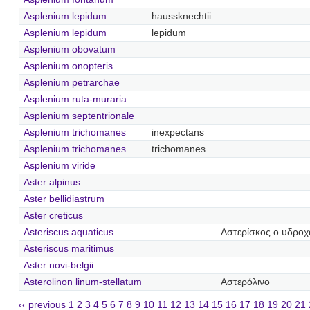
Asplenium lepidum
haussknechtii
Asplenium lepidum
lepidum
Asplenium obovatum
Asplenium onopteris
Asplenium petrarchae
Asplenium ruta-muraria
Asplenium septentrionale
Asplenium trichomanes
inexpectans
Asplenium trichomanes
trichomanes
Asplenium viride
Aster alpinus
Aster bellidiastrum
Aster creticus
Asteriscus aquaticus
Αστερίσκος ο υδρο
Asteriscus maritimus
Aster novi-belgii
Asterolinon linum-stellatum
Αστερόλινο
‹‹ previous
1
2
3
4
5
6
7
8
9
10
11
12
13
14
15
16
17
18
19
20
21