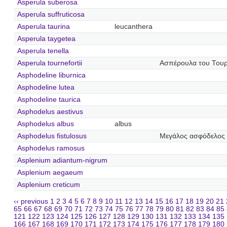
Asperula suberosa
Asperula suffruticosa
Asperula taurina
leucanthera
Asperula taygetea
Asperula tenella
Asperula tournefortii
Ασπέρουλα του Του
Asphodeline liburnica
Asphodeline lutea
Asphodeline taurica
Asphodelus aestivus
Asphodelus albus
albus
Asphodelus fistulosus
Μεγάλος ασφόδελος
Asphodelus ramosus
Asplenium adiantum-nigrum
Asplenium aegaeum
Asplenium creticum
‹‹ previous
1
2
3
4
5
6
7
8
9
10
11
12
13
14
15
16
17
18
19
20
21
65
66
67
68
69
70
71
72
73
74
75
76
77
78
79
80
81
82
83
84
85
121
122
123
124
125
126
127
128
129
130
131
132
133
134
135
166
167
168
169
170
171
172
173
174
175
176
177
178
179
180