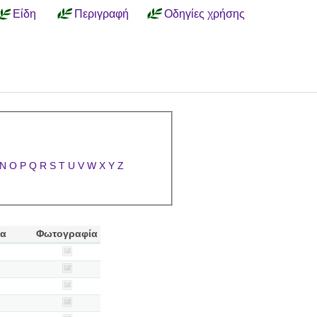
Είδη
Περιγραφή
Οδηγίες χρήσης
N
O
P
Q
R
S
T
U
V
W
X
Y
Z
ία
Φωτογραφία