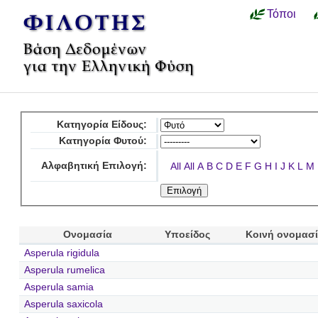
Τόποι
Κατηγορία Είδους:
Κατηγορία Φυτού:
Αλφαβητική Επιλογή:
All
All
A
B
C
D
E
F
G
H
I
J
K
L
M
Ονομασία
Υποείδος
Κοινή ονομασ
Asperula rigidula
Asperula rumelica
Asperula samia
Asperula saxicola