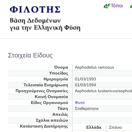
Τόποι
Στοιχεία Είδους
Όνομα
Asphodelus ramosus
Υποείδος
Ημερομηνία
01/03/1993
Τελευταία Ενημέρωση
01/03/1994
Προηγούμενες Oνομασίες
Asphodelus lusitanicus/aspho
Κοινή Ονομασία
Είδος Οργανισμού
Φυτό
Τάση
Σταθερότητα
Απειλές
Σχόλια απειλών
Κατάσταση Διατήρησης
Ελλάδα
Σπάνιο