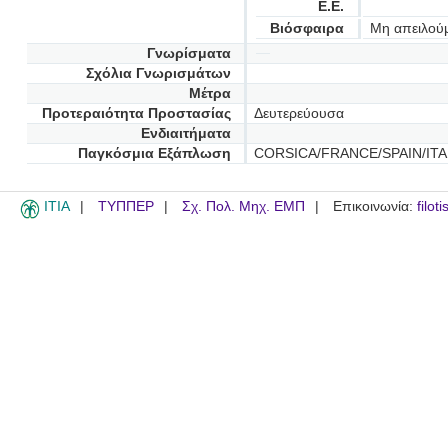
Ε.Ε.
Βιόσφαιρα
Μη απειλού
Γνωρίσματα
Σχόλια Γνωρισμάτων
Μέτρα
Προτεραιότητα Προστασίας
Δευτερεύουσα
Ενδιαιτήματα
Παγκόσμια Εξάπλωση
CORSICA/FRANCE/SPAIN/ITA
ITIA
ΤΥΠΠΕΡ
Σχ. Πολ. Μηχ. ΕΜΠ
Επικοινωνία:
filot