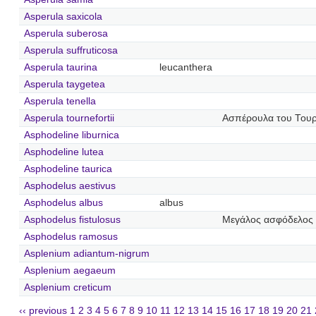
Asperula saxicola
Asperula suberosa
Asperula suffruticosa
Asperula taurina
leucanthera
Asperula taygetea
Asperula tenella
Asperula tournefortii
Ασπέρουλα του Του
Asphodeline liburnica
Asphodeline lutea
Asphodeline taurica
Asphodelus aestivus
Asphodelus albus
albus
Asphodelus fistulosus
Μεγάλος ασφόδελος
Asphodelus ramosus
Asplenium adiantum-nigrum
Asplenium aegaeum
Asplenium creticum
‹‹ previous
1
2
3
4
5
6
7
8
9
10
11
12
13
14
15
16
17
18
19
20
21