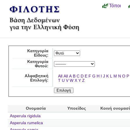
Τόποι
Κατηγορία
Είδους:
Κατηγορία
Φυτού:
Αλφαβητική
All
All
A
B
C
D
E
F
G
H
I
J
K
L
M
N
O
P
Επιλογή:
T
U
V
W
X
Y
Z
Ονομασία
Υποείδος
Κοινή ονομασ
Asperula rigidula
Asperula rumelica
Asperula samia