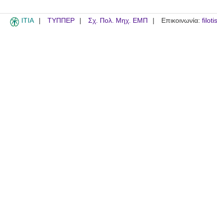
ITIA
ΤΥΠΠΕΡ
Σχ. Πολ. Μηχ. ΕΜΠ
Επικοινωνία:
filot