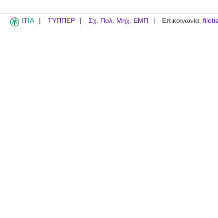
ITIA
ΤΥΠΠΕΡ
Σχ. Πολ. Μηχ. ΕΜΠ
Επικοινωνία:
filot