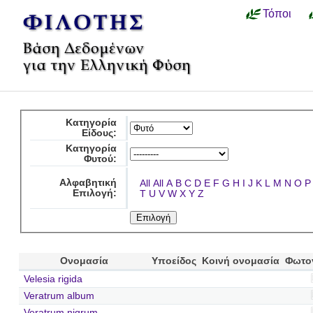
Τόποι
Κατηγορία
Είδους:
Κατηγορία
Φυτού:
Αλφαβητική
All
All
A
B
C
D
E
F
G
H
I
J
K
L
M
N
O
P
Επιλογή:
T
U
V
W
X
Y
Z
Ονομασία
Υποείδος
Κοινή ονομασία
Φωτο
Velesia rigida
Veratrum album
Veratrum nigrum