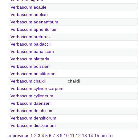
Verbascum acaule
Verbascum adeliae
Verbascum adenanthum
Verbascum aphentulium
Verbascum arcturus
Verbascum baldaccii
Verbascum banaticum
Verbascum blattaria
Verbascum boissieri
Verbascum botuliforme
Verbascum chaixii
chaixii
Verbascum cylindrocarpum
Verbascum cylleneum
Verbascum daenzeri
Verbascum delphicum
Verbascum densiflorum
Verbascum dieckianum
‹‹ previous
1
2
3
4
5
6
7
8
9
10
11
12
13
14
15
next ››