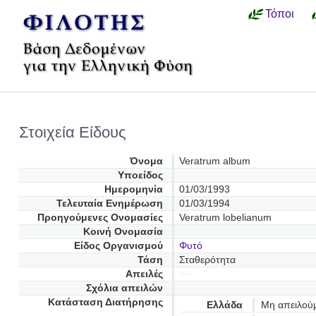
Τόποι
Στοιχεία Είδους
Όνομα
Veratrum album
Υποείδος
Ημερομηνία
01/03/1993
Τελευταία Ενημέρωση
01/03/1994
Προηγούμενες Oνομασίες
Veratrum lobelianum
Κοινή Ονομασία
Είδος Οργανισμού
Φυτό
Τάση
Σταθερότητα
Απειλές
Σχόλια απειλών
Κατάσταση Διατήρησης
Ελλάδα
Μη απειλού