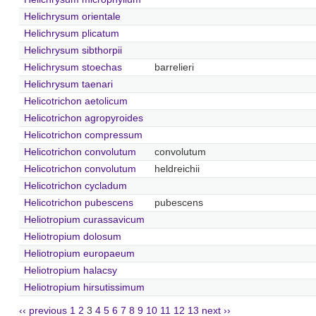
Helichrysum orientale
Helichrysum plicatum
Helichrysum sibthorpii
Helichrysum stoechas
barrelieri
Helichrysum taenari
Helicotrichon aetolicum
Helicotrichon agropyroides
Helicotrichon compressum
Helicotrichon convolutum
convolutum
Helicotrichon convolutum
heldreichii
Helicotrichon cycladum
Helicotrichon pubescens
pubescens
Heliotropium curassavicum
Heliotropium dolosum
Heliotropium europaeum
Heliotropium halacsy
Heliotropium hirsutissimum
‹‹ previous
1
2
3
4
5
6
7
8
9
10
11
12
13
next ››