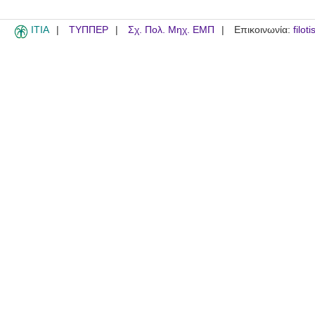
ITIA
ΤΥΠΠΕΡ
Σχ. Πολ. Μηχ. ΕΜΠ
Επικοινωνία:
filot