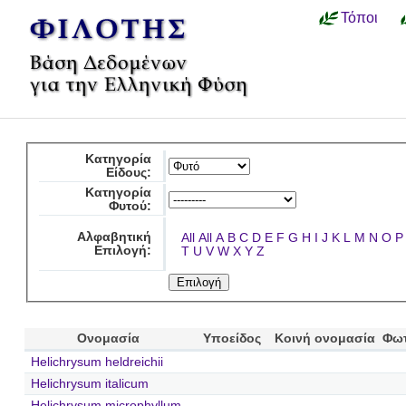
Τόποι
Κατηγορία
Είδους:
Κατηγορία
Φυτού:
Αλφαβητική
All
All
A
B
C
D
E
F
G
H
I
J
K
L
M
N
O
P
Επιλογή:
T
U
V
W
X
Y
Z
Ονομασία
Υποείδος
Κοινή ονομασία
Φω
Helichrysum heldreichii
Helichrysum italicum
Helichrysum microphyllum