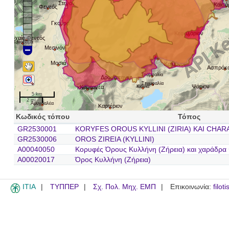
Στενόν
Καισά
Φενεός
Γκούρα
Κεφαλάριον
Αρχαία Φενεός
Πανόραμα
Μεσινόν
Κυλλήνη
Μοσιά
Καλιάνοι
Ασπρόκ
Στυμφαλία
Δροσοπηγή
Στυμφαλία
Ψάριον
Καστανέα
Κιόνια
Καστανέα
5 km
2 mi
Αμυγδαλέα
Καρτέριον
Κωδικός τόπου
Τόπος
GR2530001
KORYFES OROUS KYLLINI (ZIRIA) KAI CHA
GR2530006
OROS ZIREIA (KYLLINI)
A00040050
Κορυφές Όρους Κυλλήνη (Ζήρεια) και χαράδρα
A00020017
Όρος Κυλλήνη (Ζήρεια)
ITIA
ΤΥΠΠΕΡ
Σχ. Πολ. Μηχ. ΕΜΠ
Επικοινωνία:
filot