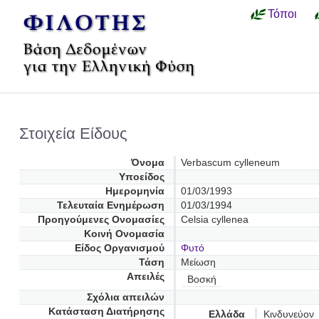
Τόποι
Στοιχεία Είδους
Όνομα
Verbascum cylleneum
Υποείδος
Ημερομηνία
01/03/1993
Τελευταία Ενημέρωση
01/03/1994
Προηγούμενες Oνομασίες
Celsia cyllenea
Κοινή Ονομασία
Είδος Οργανισμού
Φυτό
Τάση
Μείωση
Απειλές
Βοσκή
Σχόλια απειλών
Κατάσταση Διατήρησης
Ελλάδα
Κινδυνεύον