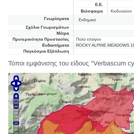
Ε.Ε.
Βιόσφαιρα
Κινδυνεύον
Γνωρίσματα
Ενδημικό
Σχόλια Γνωρισμάτων
Μέτρα
Προτεραιότητα Προστασίας
Πολύ επείγον
Ενδιαιτήματα
ROCKY ALPINE MEADOWS 18
Παγκόσμια Εξάπλωση
Τόποι εμφάνισης του είδους "Verbascum cy
Βελά
Νέαι Βρυσούλαι
Καλλιθέα
Νέαι Βρυσούλαι
Αμφιθέα
Σελιάνα
Εξοχή
Ξανθοχώριον
Πελλήνη
Λαγκαδαίικα
Χα
Σοφιανά
Δενδρόν
Περιθώριον
Σαραντάπηχον
Ρέθιον
Καρυά
Στύλ
Μέση Συνοικία Τρικάλων
Κάτω Συνοικία Τρικάλων
'Aνω Τρίκαλα
Παναρίτιον
Κάτω Ταρσός
Βελί
Μάννα
Κλημέν