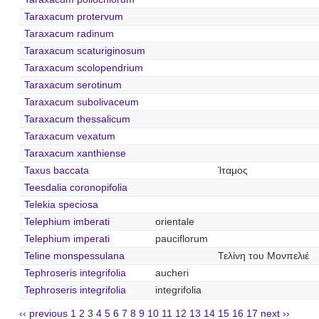
Taraxacum protervum
Taraxacum radinum
Taraxacum scaturiginosum
Taraxacum scolopendrium
Taraxacum serotinum
Taraxacum subolivaceum
Taraxacum thessalicum
Taraxacum vexatum
Taraxacum xanthiense
Taxus baccata
Ίταμος
Teesdalia coronopifolia
Telekia speciosa
Telephium imberati
orientale
Telephium imperati
pauciflorum
Teline monspessulana
Τελίνη του Μονπελιέ
Tephroseris integrifolia
aucheri
Tephroseris integrifolia
integrifolia
‹‹ previous
1
2
3
4
5
6
7
8
9
10
11
12
13
14
15
16
17
next ››