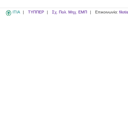
ITIA
ΤΥΠΠΕΡ
Σχ. Πολ. Μηχ. ΕΜΠ
Επικοινωνία:
filot