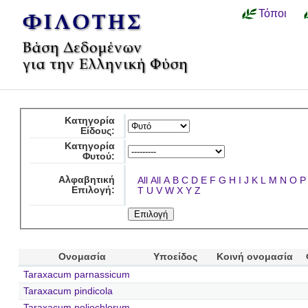
Τόποι
Κατηγορία
Είδους:
Κατηγορία
Φυτού:
Αλφαβητική
All
All
A
B
C
D
E
F
G
H
I
J
K
L
M
N
O
P
Επιλογή:
T
U
V
W
X
Y
Z
Ονομασία
Υποείδος
Κοινή ονομασία
Taraxacum parnassicum
Taraxacum pindicola
Taraxacum poliochlorum