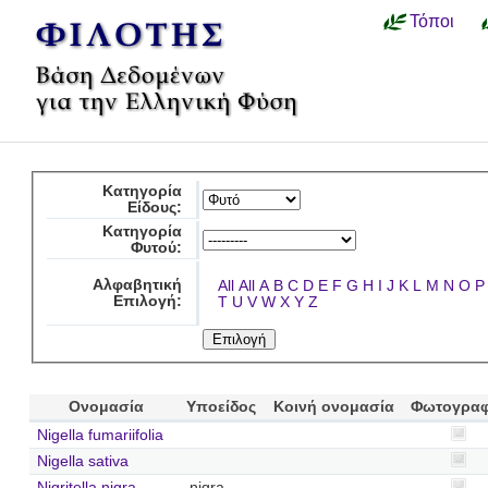
Τόποι
Κατηγορία
Είδους:
Κατηγορία
Φυτού:
Αλφαβητική
All
All
A
B
C
D
E
F
G
H
I
J
K
L
M
N
O
P
Επιλογή:
T
U
V
W
X
Y
Z
Ονομασία
Υποείδος
Κοινή ονομασία
Φωτογραφ
Nigella fumariifolia
Nigella sativa
Nigritella nigra
nigra