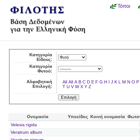
Τόποι
Κατηγορία
Είδους:
Κατηγορία
Φυτού:
Αλφαβητική
All
All
A
B
C
D
E
F
G
H
I
J
K
L
M
N
O
P
Επιλογή:
T
U
V
W
X
Y
Z
Ονομασία
Υποείδος
Κοινή ονομασία
Φωτο
Velesia rigida
Veratrum album
Veratrum nigrum