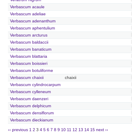
Verbascum acaule
Verbascum adeliae
Verbascum adenanthum
Verbascum aphentulium
Verbascum arcturus
Verbascum baldaccii
Verbascum banaticum
Verbascum blattaria
Verbascum boissieri
Verbascum botuliforme
Verbascum chaixii
chaixii
Verbascum cylindrocarpum
Verbascum cylleneum
Verbascum daenzeri
Verbascum delphicum
Verbascum densiflorum
Verbascum dieckianum
‹‹ previous
1
2
3
4
5
6
7
8
9
10
11
12
13
14
15
next ››