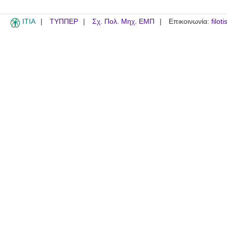
ITIA
ΤΥΠΠΕΡ
Σχ. Πολ. Μηχ. ΕΜΠ
Επικοινωνία:
filot