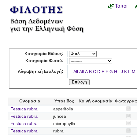
Τόποι
Κατηγορία Είδους:
Κατηγορία Φυτού:
Αλφαβητική Επιλογή:
All
All
A
B
C
D
E
F
G
H
I
J
K
L
M
Ονομασία
Υποείδος
Κοινή ονομασία
Φωτογραφ
Festuca rubra
asperifolia
Festuca rubra
juncea
Festuca rubra
microphylla
Festuca rubra
rubra