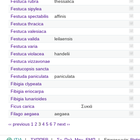
Festuca rubra
thessalica
Festuca sipylea
Festuca spectabilis
affinis
Festuca thracica
Festuca valesiaca
Festuca valida
leilaensis
Festuca varia
Festuca violacea
handelii
Festuca vizzavonae
Festucopsis sancta
Festuda paniculata
paniculata
Fibigia clypeata
Fibigia eriocarpa
Fibigia lunarioides
Ficus carica
Συκιά
Filago aegaea
aegaea
‹‹ previous
1
2
3
4
5
6
7
next ››
ITIA
ΤΥΠΠΕΡ
Σχ. Πολ. Μηχ. ΕΜΠ
Επικοινωνία:
filot