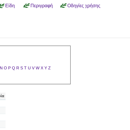
Είδη
Περιγραφή
Οδηγίες χρήσης
N
O
P
Q
R
S
T
U
V
W
X
Y
Z
ία