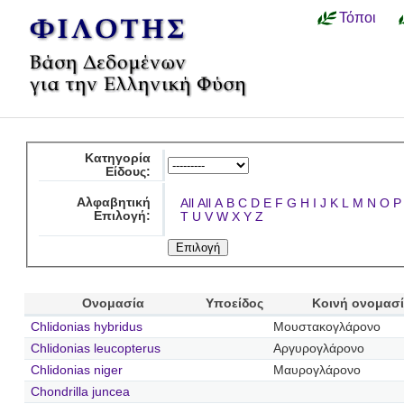
Τόποι
Κατηγορία
Είδους:
Αλφαβητική
All
All
A
B
C
D
E
F
G
H
I
J
K
L
M
N
O
P
Επιλογή:
T
U
V
W
X
Y
Z
Ονομασία
Υποείδος
Κοινή ονομασ
Chlidonias hybridus
Μουστακογλάρονο
Chlidonias leucopterus
Αργυρογλάρονο
Chlidonias niger
Μαυρογλάρονο
Chondrilla juncea