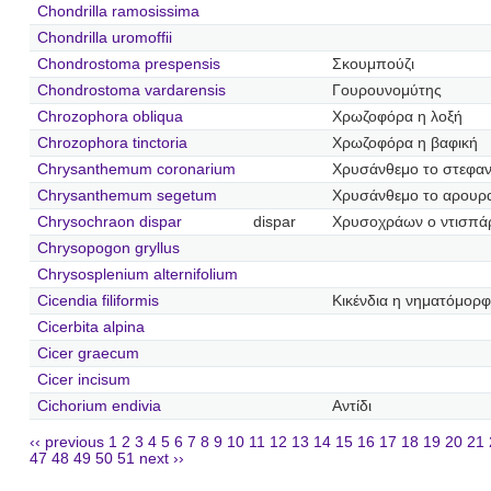
Chondrilla ramosissima
Chondrilla uromoffii
Chondrostoma prespensis
Σκουμπούζι
Chondrostoma vardarensis
Γουρουνομύτης
Chrozophora obliqua
Χρωζοφόρα η λοξή
Chrozophora tinctoria
Χρωζοφόρα η βαφική
Chrysanthemum coronarium
Χρυσάνθεμο το στεφα
Chrysanthemum segetum
Χρυσάνθεμο το αρουρ
Chrysochraon dispar
dispar
Χρυσοχράων ο ντισπά
Chrysopogon gryllus
Chrysosplenium alternifolium
Cicendia filiformis
Κικένδια η νηματόμορ
Cicerbita alpina
Cicer graecum
Cicer incisum
Cichorium endivia
Αντίδι
‹‹ previous
1
2
3
4
5
6
7
8
9
10
11
12
13
14
15
16
17
18
19
20
21
47
48
49
50
51
next ››