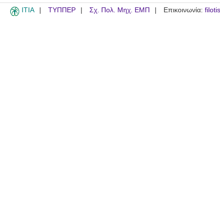
ITIA
ΤΥΠΠΕΡ
Σχ. Πολ. Μηχ. ΕΜΠ
Επικοινωνία:
filot