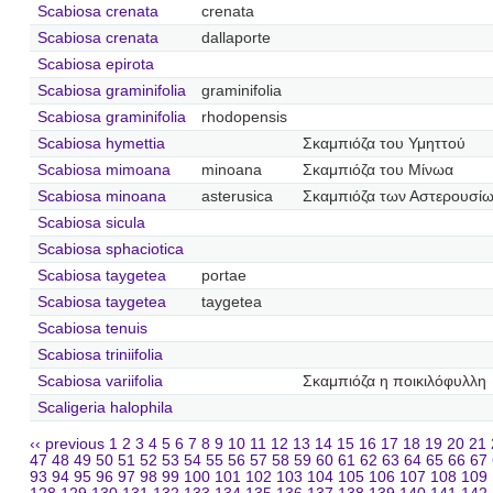
Scabiosa crenata
crenata
Scabiosa crenata
dallaporte
Scabiosa epirota
Scabiosa graminifolia
graminifolia
Scabiosa graminifolia
rhodopensis
Scabiosa hymettia
Σκαμπιόζα του Υμηττού
Scabiosa mimoana
minoana
Σκαμπιόζα του Μίνωα
Scabiosa minoana
asterusica
Σκαμπιόζα των Αστερουσί
Scabiosa sicula
Scabiosa sphaciotica
Scabiosa taygetea
portae
Scabiosa taygetea
taygetea
Scabiosa tenuis
Scabiosa triniifolia
Scabiosa variifolia
Σκαμπιόζα η ποικιλόφυλλη
Scaligeria halophila
‹‹ previous
1
2
3
4
5
6
7
8
9
10
11
12
13
14
15
16
17
18
19
20
21
47
48
49
50
51
52
53
54
55
56
57
58
59
60
61
62
63
64
65
66
67
93
94
95
96
97
98
99
100
101
102
103
104
105
106
107
108
109