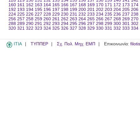
128
129
130
131
132
133
134
135
136
137
138
139
140
141
142
160
161
162
163
164
165
166
167
168
169
170
171
172
173
174
192
193
194
195
196
197
198
199
200
201
202
203
204
205
206
224
225
226
227
228
229
230
231
232
233
234
235
236
237
238
256
257
258
259
260
261
262
263
264
265
266
267
268
269
270
288
289
290
291
292
293
294
295
296
297
298
299
300
301
302
320
321
322
323
324
325
326
327
328
329
330
331
332
333
334
ITIA
ΤΥΠΠΕΡ
Σχ. Πολ. Μηχ. ΕΜΠ
Επικοινωνία:
filot