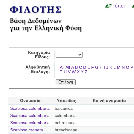
Τόποι
Κατηγορία
Είδους:
Αλφαβητική
All
All
A
B
C
D
E
F
G
H
I
J
K
L
M
N
O
P
Επιλογή:
T
U
V
W
X
Y
Z
Ονομασία
Υποείδος
Κοινή ονομασία
Scabiosa columbaria
balcanica
Scabiosa columbaria
columbaria
Scabiosa columbaria
ochroleuca
Scabiosa crenata
brevciscapa