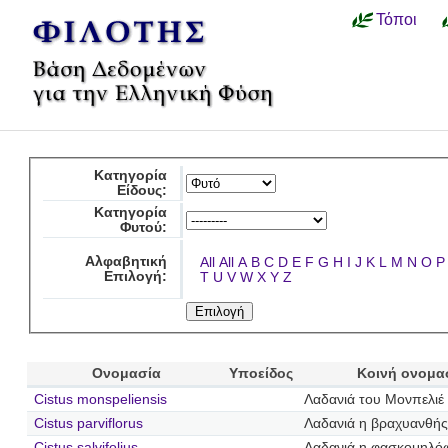
Τόποι
Κατηγορία
Είδους:
Κατηγορία
Φυτού:
Αλφαβητική
All
All
A
B
C
D
E
F
G
H
I
J
K
L
M
N
O
P
Επιλογή:
T
U
V
W
X
Y
Z
Ονομασία
Υποείδος
Κοινή ονομα
Cistus monspeliensis
Λαδανιά του Μονπελιέ
Cistus parviflorus
Λαδανιά η βραχυανθής
Cistus salvifolius
Λαδανιά η φασκομηλό