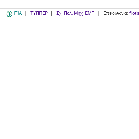
ITIA
ΤΥΠΠΕΡ
Σχ. Πολ. Μηχ. ΕΜΠ
Επικοινωνία:
filot