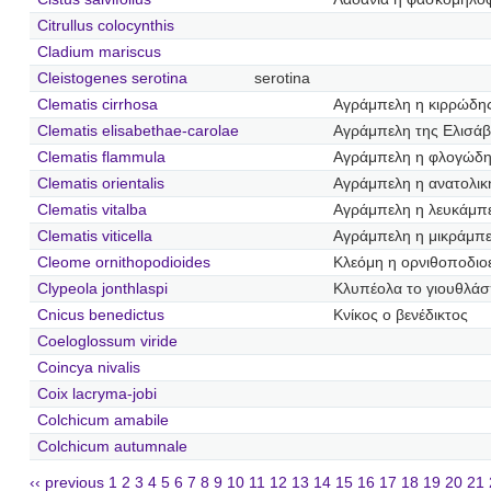
Citrullus colocynthis
Cladium mariscus
Cleistogenes serotina
serotina
Clematis cirrhosa
Αγράμπελη η κιρρώδη
Clematis elisabethae-carolae
Αγράμπελη της Ελισάβ
Clematis flammula
Αγράμπελη η φλογώδ
Clematis orientalis
Αγράμπελη η ανατολικ
Clematis vitalba
Αγράμπελη η λευκάμπ
Clematis viticella
Αγράμπελη η μικράμπ
Cleome ornithopodioides
Κλεόμη η ορνιθοποδιο
Clypeola jonthlaspi
Κλυπέολα το γιουθλάσ
Cnicus benedictus
Κνίκος ο βενέδικτος
Coeloglossum viride
Coincya nivalis
Coix lacryma-jobi
Colchicum amabile
Colchicum autumnale
‹‹ previous
1
2
3
4
5
6
7
8
9
10
11
12
13
14
15
16
17
18
19
20
21