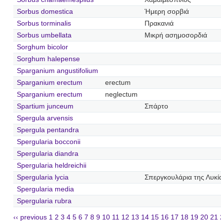
Sorbus domestica
Ήμερη σορβιά
Sorbus torminalis
Πρακανιά
Sorbus umbellata
Μικρή ασημοσορδιά
Sorghum bicolor
Sorghum halepense
Sparganium angustifolium
Sparganium erectum
erectum
Sparganium erectum
neglectum
Spartium junceum
Σπάρτο
Spergula arvensis
Spergula pentandra
Spergularia bocconii
Spergularia diandra
Spergularia heldreichii
Spergularia lycia
Σπεργκουλάρια της Λυκί
Spergularia media
Spergularia rubra
‹‹ previous
1
2
3
4
5
6
7
8
9
10
11
12
13
14
15
16
17
18
19
20
21