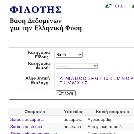
Τόποι
Κατηγορία
Είδους:
Κατηγορία
Φυτού:
Αλφαβητική
All
All
A
B
C
D
E
F
G
H
I
J
K
L
M
N
O
P
Επιλογή:
T
U
V
W
X
Y
Z
Ονομασία
Υποείδος
Κοινή ονομασία
Sorbus aucuparia
aucuparia
Αγριοσορβιά
Sorbus austriaca
austriaca
Αυστριακή σορδιά
Sorbus chamaemespilus
Χαμαιμέσπιλος