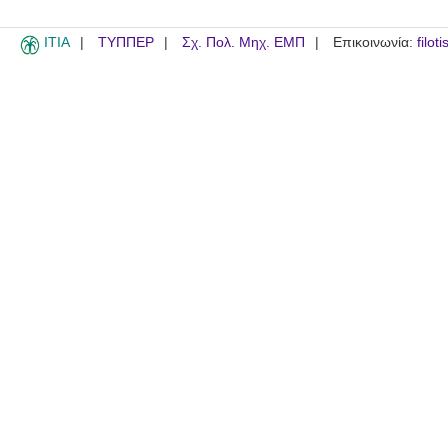
ITIA
ΤΥΠΠΕΡ
Σχ. Πολ. Μηχ. ΕΜΠ
Επικοινωνία:
filot