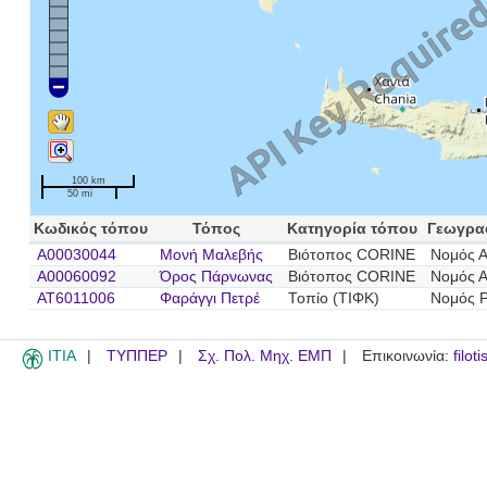
100 km
50 mi
Κωδικός τόπου
Τόπος
Κατηγορία τόπου
Γεωγρα
A00030044
Μονή Μαλεβής
Βιότοπος CORINE
Νομός Α
A00060092
Όρος Πάρνωνας
Βιότοπος CORINE
Νομός Α
AT6011006
Φαράγγι Πετρέ
Τοπίο (ΤΙΦΚ)
Νομός 
ITIA
ΤΥΠΠΕΡ
Σχ. Πολ. Μηχ. ΕΜΠ
Επικοινωνία:
filot