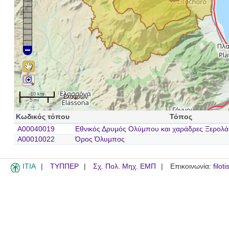
10 km
Ελασσών
5 mi
Κωδικός τόπου
Τόπος
A00040019
Εθνικός Δρυμός Ολύμπου και χαράδρες Ξερολά
A00010022
Όρος Όλυμπος
ITIA
ΤΥΠΠΕΡ
Σχ. Πολ. Μηχ. ΕΜΠ
Επικοινωνία:
filot