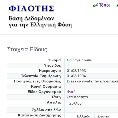
Τόποι
Στοιχεία Είδους
Όνομα
Coincya nivalis
Υποείδος
Ημερομηνία
01/03/1993
Τελευταία Ενημέρωση
01/03/1994
Προηγούμενες Oνομασίες
Brassica nivalis/rhynchosinapis 
Κοινή Ονομασία
Είδος Οργανισμού
Φυτό
Τάση
Σταθερότητα
Απειλές
Συλλογή
Σχόλια απειλών
Κατάσταση Διατήρησης
Ελλάδα
Σπάνιο