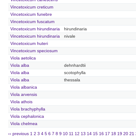
Vincetoxicum creticum
Vincetoxicum funebre
Vincetoxicum fuscatum
Vincetoxicum hirundinaria
hirundinaria
Vincetoxicum hirundinaria
nivale
Vincetoxicum huteri
Vincetoxicum speciosum
Viola aetolica
Viola alba
dehnhardtii
Viola alba
scotophylla
Viola alba
thessala
Viola albanica
Viola arvensis
Viola athois
Viola brachyphylla
Viola cephalonica
Viola chelmea
‹‹ previous
1
2
3
4
5
6
7
8
9
10
11
12
13
14
15
16
17
18
19
20
21