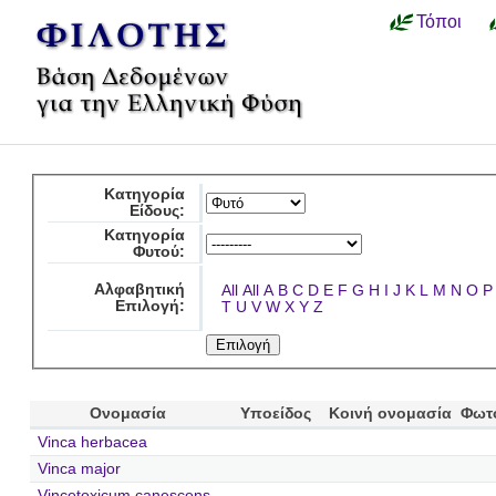
Τόποι
Κατηγορία
Είδους:
Κατηγορία
Φυτού:
Αλφαβητική
All
All
A
B
C
D
E
F
G
H
I
J
K
L
M
N
O
P
Επιλογή:
T
U
V
W
X
Y
Z
Ονομασία
Υποείδος
Κοινή ονομασία
Φωτ
Vinca herbacea
Vinca major
Vincetoxicum canescens