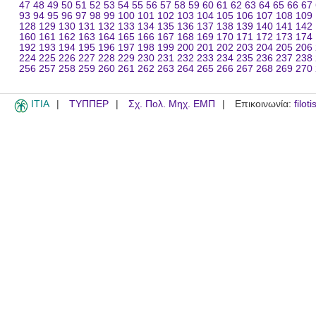
47
48
49
50
51
52
53
54
55
56
57
58
59
60
61
62
63
64
65
66
67
93
94
95
96
97
98
99
100
101
102
103
104
105
106
107
108
109
128
129
130
131
132
133
134
135
136
137
138
139
140
141
142
160
161
162
163
164
165
166
167
168
169
170
171
172
173
174
192
193
194
195
196
197
198
199
200
201
202
203
204
205
206
224
225
226
227
228
229
230
231
232
233
234
235
236
237
238
256
257
258
259
260
261
262
263
264
265
266
267
268
269
270
ITIA
ΤΥΠΠΕΡ
Σχ. Πολ. Μηχ. ΕΜΠ
Επικοινωνία:
filot