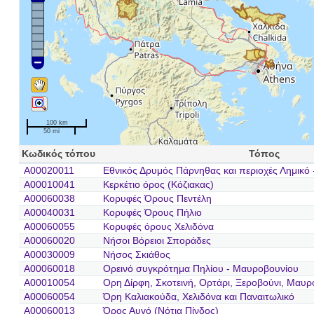
100 km
50 mi
Κωδικός τόπου
Τόπος
A00020011
Εθνικός Δρυμός Πάρνηθας και περιοχές Λημικό -
A00010041
Κερκέτιο όρος (Κόζιακας)
A00060038
Κορυφές Όρους Πεντέλη
A00040031
Κορυφές Όρους Πήλιο
A00060055
Κορυφές όρους Χελιδόνα
A00060020
Νήσοι Βόρειοι Σποράδες
A00030009
Νήσος Σκιάθος
A00060018
Ορεινό συγκρότημα Πηλίου - Μαυροβουνίου
A00010054
Ορη Δίρφη, Σκοτεινή, Ορτάρι, Ξεροβούνι, Μαυρ
A00060054
Όρη Καλιακούδα, Χελιδόνα και Παναιτωλικό
A00060013
Όρος Αυγό (Νότια Πίνδος)