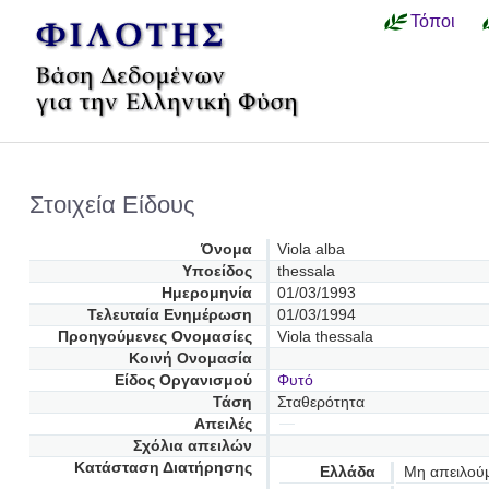
Τόποι
Στοιχεία Είδους
Όνομα
Viola alba
Υποείδος
thessala
Ημερομηνία
01/03/1993
Τελευταία Ενημέρωση
01/03/1994
Προηγούμενες Oνομασίες
Viola thessala
Κοινή Ονομασία
Είδος Οργανισμού
Φυτό
Τάση
Σταθερότητα
Απειλές
Σχόλια απειλών
Κατάσταση Διατήρησης
Ελλάδα
Μη απειλού