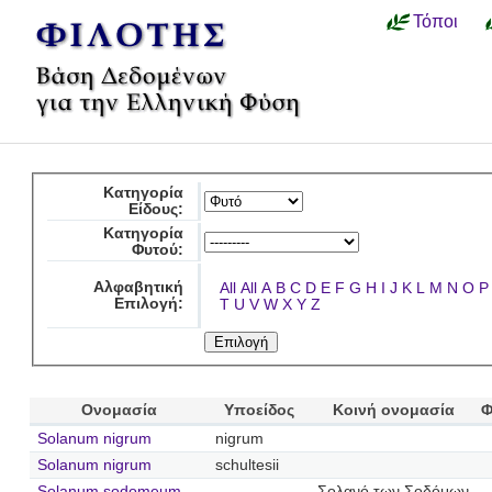
Τόποι
Κατηγορία
Είδους:
Κατηγορία
Φυτού:
Αλφαβητική
All
All
A
B
C
D
E
F
G
H
I
J
K
L
M
N
O
P
Επιλογή:
T
U
V
W
X
Y
Z
Ονομασία
Υποείδος
Κοινή ονομασία
Φ
Solanum nigrum
nigrum
Solanum nigrum
schultesii
Solanum sodomeum
Σολανό των Σοδόμων