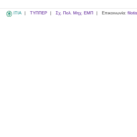
ITIA
ΤΥΠΠΕΡ
Σχ. Πολ. Μηχ. ΕΜΠ
Επικοινωνία:
filot