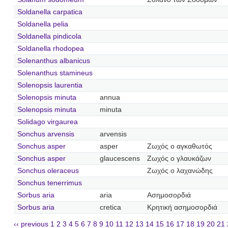
Soldanella carpatica
Soldanella pelia
Soldanella pindicola
Soldanella rhodopea
Solenanthus albanicus
Solenanthus stamineus
Solenopsis laurentia
Solenopsis minuta
annua
Solenopsis minuta
minuta
Solidago virgaurea
Sonchus arvensis
arvensis
Sonchus asper
asper
Ζωχός ο αγκαθωτός
Sonchus asper
glaucescens
Ζωχός ο γλαυκάζων
Sonchus oleraceus
Ζωχός ο λαχανώδης
Sonchus tenerrimus
Sorbus aria
aria
Ασημοσορδιά
Sorbus aria
cretica
Κρητική ασημοσορδιά
‹‹ previous
1
2
3
4
5
6
7
8
9
10
11
12
13
14
15
16
17
18
19
20
21