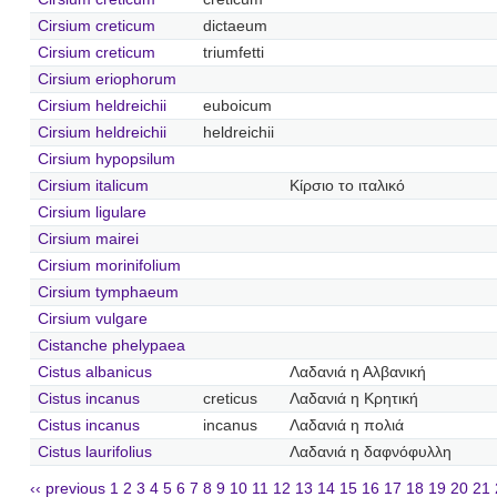
Cirsium creticum
dictaeum
Cirsium creticum
triumfetti
Cirsium eriophorum
Cirsium heldreichii
euboicum
Cirsium heldreichii
heldreichii
Cirsium hypopsilum
Cirsium italicum
Κίρσιο το ιταλικό
Cirsium ligulare
Cirsium mairei
Cirsium morinifolium
Cirsium tymphaeum
Cirsium vulgare
Cistanche phelypaea
Cistus albanicus
Λαδανιά η Αλβανική
Cistus incanus
creticus
Λαδανιά η Κρητική
Cistus incanus
incanus
Λαδανιά η πολιά
Cistus laurifolius
Λαδανιά η δαφνόφυλλη
‹‹ previous
1
2
3
4
5
6
7
8
9
10
11
12
13
14
15
16
17
18
19
20
21