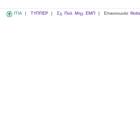
ITIA
ΤΥΠΠΕΡ
Σχ. Πολ. Μηχ. ΕΜΠ
Επικοινωνία:
filot