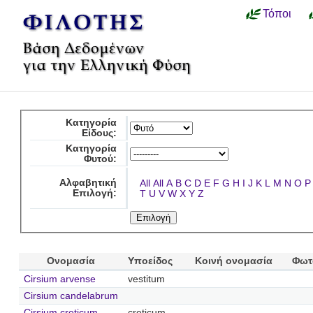
Τόποι
Κατηγορία
Είδους:
Κατηγορία
Φυτού:
Αλφαβητική
All
All
A
B
C
D
E
F
G
H
I
J
K
L
M
N
O
P
Επιλογή:
T
U
V
W
X
Y
Z
Ονομασία
Υποείδος
Κοινή ονομασία
Φωτ
Cirsium arvense
vestitum
Cirsium candelabrum
Cirsium creticum
creticum