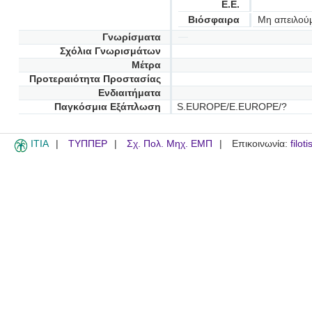
Ε.Ε.
Βιόσφαιρα
Μη απειλού
Γνωρίσματα
Σχόλια Γνωρισμάτων
Μέτρα
Προτεραιότητα Προστασίας
Ενδιαιτήματα
Παγκόσμια Εξάπλωση
S.EUROPE/E.EUROPE/?
ITIA
ΤΥΠΠΕΡ
Σχ. Πολ. Μηχ. ΕΜΠ
Επικοινωνία:
filot