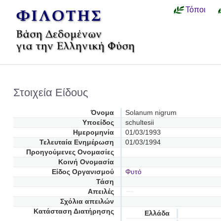
Τόποι
Στοιχεία Είδους
Όνομα
Solanum nigrum
Υποείδος
schultesii
Ημερομηνία
01/03/1993
Τελευταία Ενημέρωση
01/03/1994
Προηγούμενες Oνομασίες
Κοινή Ονομασία
Είδος Οργανισμού
Φυτό
Τάση
Απειλές
Σχόλια απειλών
Κατάσταση Διατήρησης
Ελλάδα