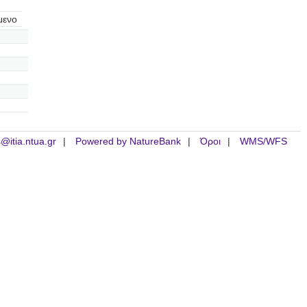
μενο
is@itia.ntua.gr
Powered by NatureBank
Όροι
WMS/WFS