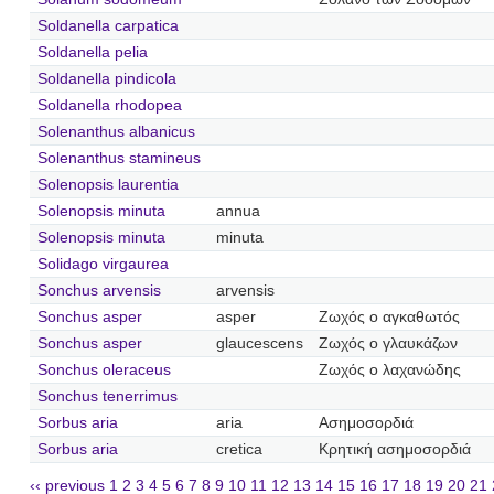
Soldanella carpatica
Soldanella pelia
Soldanella pindicola
Soldanella rhodopea
Solenanthus albanicus
Solenanthus stamineus
Solenopsis laurentia
Solenopsis minuta
annua
Solenopsis minuta
minuta
Solidago virgaurea
Sonchus arvensis
arvensis
Sonchus asper
asper
Ζωχός ο αγκαθωτός
Sonchus asper
glaucescens
Ζωχός ο γλαυκάζων
Sonchus oleraceus
Ζωχός ο λαχανώδης
Sonchus tenerrimus
Sorbus aria
aria
Ασημοσορδιά
Sorbus aria
cretica
Κρητική ασημοσορδιά
‹‹ previous
1
2
3
4
5
6
7
8
9
10
11
12
13
14
15
16
17
18
19
20
21