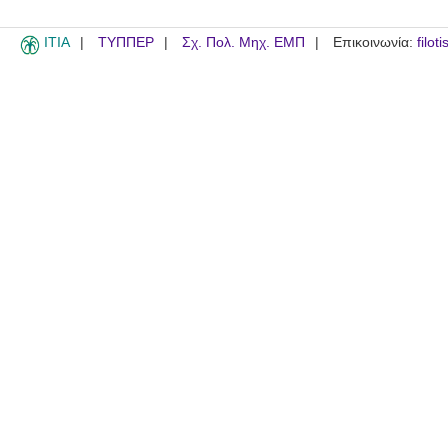
ITIA
ΤΥΠΠΕΡ
Σχ. Πολ. Μηχ. ΕΜΠ
Επικοινωνία:
filot