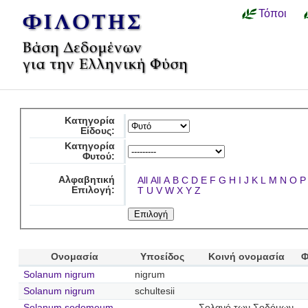
Τόποι
Κατηγορία
Είδους:
Κατηγορία
Φυτού:
Αλφαβητική
All
All
A
B
C
D
E
F
G
H
I
J
K
L
M
N
O
P
Επιλογή:
T
U
V
W
X
Y
Z
Ονομασία
Υποείδος
Κοινή ονομασία
Φ
Solanum nigrum
nigrum
Solanum nigrum
schultesii
Solanum sodomeum
Σολανό των Σοδόμων