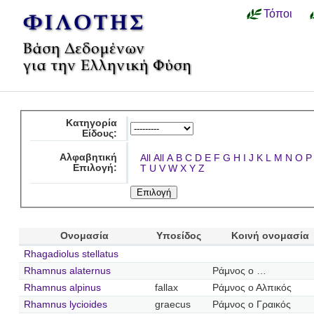
Τόποι
Κατηγορία
Είδους:
Αλφαβητική
All
All
A
B
C
D
E
F
G
H
I
J
K
L
M
N
O
P
Επιλογή:
T
U
V
W
X
Y
Z
Ονομασία
Υποείδος
Κοινή ονομασία
Rhagadiolus stellatus
Rhamnus alaternus
Ράμνος ο …
Rhamnus alpinus
fallax
Ράμνος ο Αλπικός
Rhamnus lycioides
graecus
Ράμνος ο Γραικός