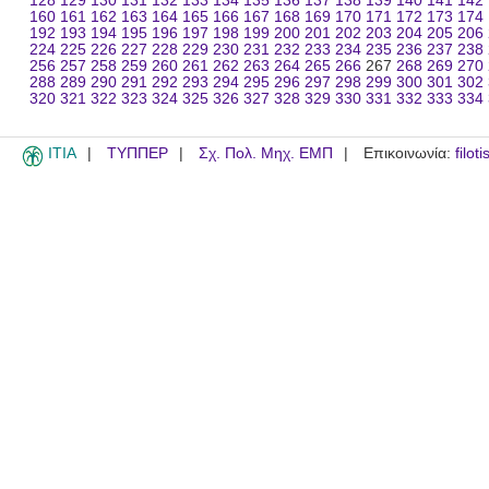
128
129
130
131
132
133
134
135
136
137
138
139
140
141
142
160
161
162
163
164
165
166
167
168
169
170
171
172
173
174
192
193
194
195
196
197
198
199
200
201
202
203
204
205
206
224
225
226
227
228
229
230
231
232
233
234
235
236
237
238
256
257
258
259
260
261
262
263
264
265
266
267
268
269
270
288
289
290
291
292
293
294
295
296
297
298
299
300
301
302
320
321
322
323
324
325
326
327
328
329
330
331
332
333
334
ITIA
ΤΥΠΠΕΡ
Σχ. Πολ. Μηχ. ΕΜΠ
Επικοινωνία:
filot