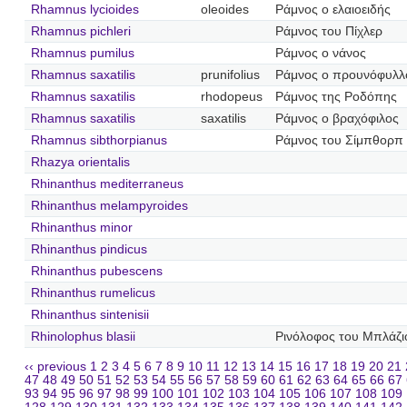
Rhamnus lycioides
oleoides
Ράμνος ο ελαιοειδής
Rhamnus pichleri
Ράμνος του Πίχλερ
Rhamnus pumilus
Ράμνος ο νάνος
Rhamnus saxatilis
prunifolius
Ράμνος ο προυνόφυλλ
Rhamnus saxatilis
rhodopeus
Ράμνος της Ροδόπης
Rhamnus saxatilis
saxatilis
Ράμνος ο βραχόφιλος
Rhamnus sibthorpianus
Ράμνος του Σίμπθορπ
Rhazya orientalis
Rhinanthus mediterraneus
Rhinanthus melampyroides
Rhinanthus minor
Rhinanthus pindicus
Rhinanthus pubescens
Rhinanthus rumelicus
Rhinanthus sintenisii
Rhinolophus blasii
Ρινόλοφος του Μπλάζι
‹‹ previous
1
2
3
4
5
6
7
8
9
10
11
12
13
14
15
16
17
18
19
20
21
47
48
49
50
51
52
53
54
55
56
57
58
59
60
61
62
63
64
65
66
67
93
94
95
96
97
98
99
100
101
102
103
104
105
106
107
108
109