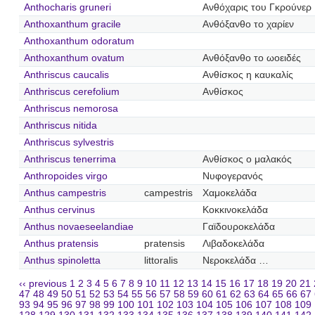
Anthocharis gruneri
Ανθόχαρις του Γκρούνερ
Anthoxanthum gracile
Ανθόξανθο το χαρίεν
Anthoxanthum odoratum
Anthoxanthum ovatum
Ανθόξανθο το ωοειδές
Anthriscus caucalis
Ανθίσκος η καυκαλίς
Anthriscus cerefolium
Ανθίσκος
Anthriscus nemorosa
Anthriscus nitida
Anthriscus sylvestris
Anthriscus tenerrima
Ανθίσκος ο μαλακός
Anthropoides virgo
Νυφογερανός
Anthus campestris
campestris
Χαμοκελάδα
Anthus cervinus
Κοκκινοκελάδα
Anthus novaeseelandiae
Γαϊδουροκελάδα
Anthus pratensis
pratensis
Λιβαδοκελάδα
Anthus spinoletta
littoralis
Νεροκελάδα …
‹‹ previous
1
2
3
4
5
6
7
8
9
10
11
12
13
14
15
16
17
18
19
20
21
47
48
49
50
51
52
53
54
55
56
57
58
59
60
61
62
63
64
65
66
67
93
94
95
96
97
98
99
100
101
102
103
104
105
106
107
108
109