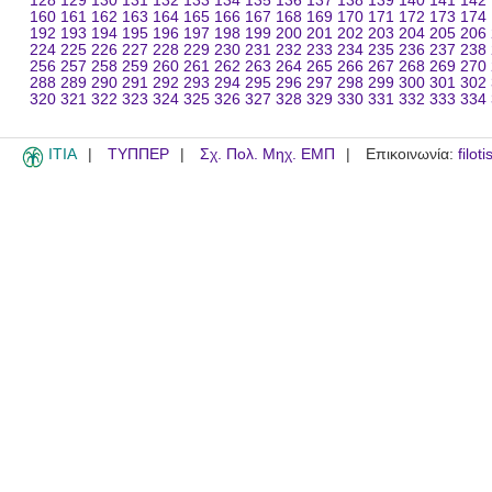
128
129
130
131
132
133
134
135
136
137
138
139
140
141
142
160
161
162
163
164
165
166
167
168
169
170
171
172
173
174
192
193
194
195
196
197
198
199
200
201
202
203
204
205
206
224
225
226
227
228
229
230
231
232
233
234
235
236
237
238
256
257
258
259
260
261
262
263
264
265
266
267
268
269
270
288
289
290
291
292
293
294
295
296
297
298
299
300
301
302
320
321
322
323
324
325
326
327
328
329
330
331
332
333
334
ITIA
ΤΥΠΠΕΡ
Σχ. Πολ. Μηχ. ΕΜΠ
Επικοινωνία:
filot