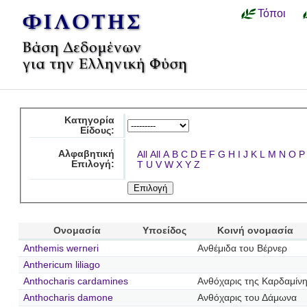
Τόποι
Κατηγορία
Είδους:
Αλφαβητική
All
All
A
B
C
D
E
F
G
H
I
J
K
L
M
N
O
P
Επιλογή:
T
U
V
W
X
Y
Z
Ονομασία
Υποείδος
Κοινή ονομασία
Anthemis werneri
Ανθέμιδα του Βέρνερ
Anthericum liliago
Anthocharis cardamines
Ανθόχαρις της Καρδαμίν
Anthocharis damone
Ανθόχαρις του Δάμωνα