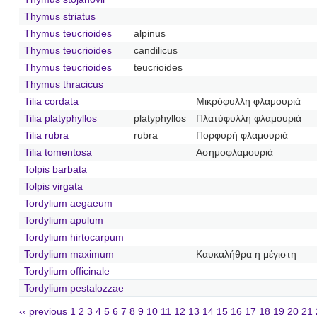
Thymus striatus
Thymus teucrioides
alpinus
Thymus teucrioides
candilicus
Thymus teucrioides
teucrioides
Thymus thracicus
Tilia cordata
Μικρόφυλλη φλαμουριά
Tilia platyphyllos
platyphyllos
Πλατύφυλλη φλαμουριά
Tilia rubra
rubra
Πορφυρή φλαμουριά
Tilia tomentosa
Ασημοφλαμουριά
Tolpis barbata
Tolpis virgata
Tordylium aegaeum
Tordylium apulum
Tordylium hirtocarpum
Tordylium maximum
Καυκαλήθρα η μέγιστη
Tordylium officinale
Tordylium pestalozzae
‹‹ previous
1
2
3
4
5
6
7
8
9
10
11
12
13
14
15
16
17
18
19
20
21