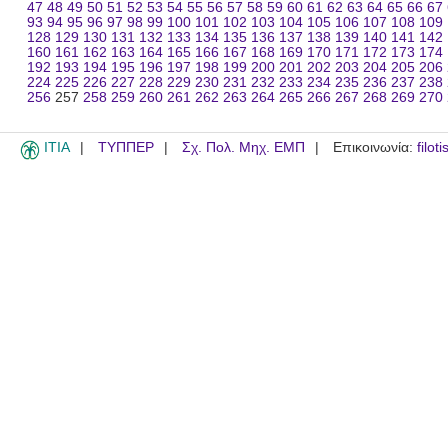
47
48
49
50
51
52
53
54
55
56
57
58
59
60
61
62
63
64
65
66
67
93
94
95
96
97
98
99
100
101
102
103
104
105
106
107
108
109
128
129
130
131
132
133
134
135
136
137
138
139
140
141
142
160
161
162
163
164
165
166
167
168
169
170
171
172
173
174
192
193
194
195
196
197
198
199
200
201
202
203
204
205
206
224
225
226
227
228
229
230
231
232
233
234
235
236
237
238
256
257
258
259
260
261
262
263
264
265
266
267
268
269
270
ITIA
ΤΥΠΠΕΡ
Σχ. Πολ. Μηχ. ΕΜΠ
Επικοινωνία:
filot