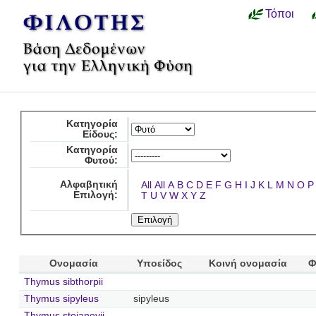
Τόποι
Κατηγορία
Είδους:
Κατηγορία
Φυτού:
Αλφαβητική
All
All
A
B
C
D
E
F
G
H
I
J
K
L
M
N
O
P
Επιλογή:
T
U
V
W
X
Y
Z
Ονομασία
Υποείδος
Κοινή ονομασία
Φ
Thymus sibthorpii
Thymus sipyleus
sipyleus
Thymus stojanovii