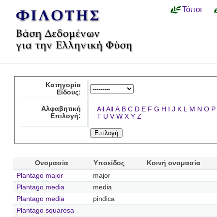
Τόποι
Κατηγορία
Είδους:
Αλφαβητική
All
All
A
B
C
D
E
F
G
H
I
J
K
L
M
N
O
P
Επιλογή:
T
U
V
W
X
Y
Z
Ονομασία
Υποείδος
Κοινή ονομασία
Plantago major
major
Plantago media
media
Plantago media
pindica
Plantago squarosa