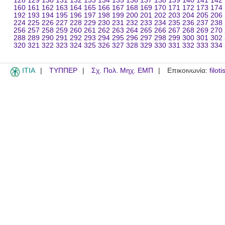
128
129
130
131
132
133
134
135
136
137
138
139
140
141
142
160
161
162
163
164
165
166
167
168
169
170
171
172
173
174
192
193
194
195
196
197
198
199
200
201
202
203
204
205
206
224
225
226
227
228
229
230
231
232
233
234
235
236
237
238
256
257
258
259
260
261
262
263
264
265
266
267
268
269
270
288
289
290
291
292
293
294
295
296
297
298
299
300
301
302
320
321
322
323
324
325
326
327
328
329
330
331
332
333
334
ITIA
ΤΥΠΠΕΡ
Σχ. Πολ. Μηχ. ΕΜΠ
Επικοινωνία:
filot