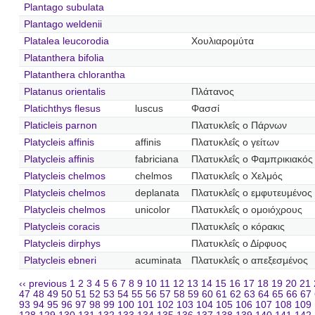
Plantago subulata
Plantago weldenii
Platalea leucorodia
Χουλιαρομύτα
Platanthera bifolia
Platanthera chlorantha
Platanus orientalis
Πλάτανος
Platichthys flesus
luscus
Φασσί
Platicleis parnon
Πλατυκλεΐς ο Πάρνων
Platycleis affinis
affinis
Πλατυκλεΐς ο γείτων
Platycleis affinis
fabriciana
Πλατυκλεΐς ο Φαμπρικιακός
Platycleis chelmos
chelmos
Πλατυκλεΐς ο Χελμός
Platycleis chelmos
deplanata
Πλατυκλεΐς ο εμφυτευμένος
Platycleis chelmos
unicolor
Πλατυκλεΐς ο ομοιόχρους
Platycleis coracis
Πλατυκλεΐς ο κόρακις
Platycleis dirphys
Πλατυκλεΐς ο Δίρφυος
Platycleis ebneri
acuminata
Πλατυκλεΐς ο απεξεσμένος
‹‹ previous
1
2
3
4
5
6
7
8
9
10
11
12
13
14
15
16
17
18
19
20
21
47
48
49
50
51
52
53
54
55
56
57
58
59
60
61
62
63
64
65
66
67
93
94
95
96
97
98
99
100
101
102
103
104
105
106
107
108
109