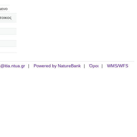
μενο
τοικος
is@itia.ntua.gr
Powered by NatureBank
Όροι
WMS/WFS