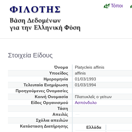
Τόποι
Στοιχεία Είδους
Όνομα
Platycleis affinis
Υποείδος
affinis
Ημερομηνία
01/03/1993
Τελευταία Ενημέρωση
01/03/1994
Προηγούμενες Oνομασίες
Κοινή Ονομασία
Πλατυκλεΐς ο γείτων
Είδος Οργανισμού
Ασπόνδυλο
Τάση
Απειλές
Σχόλια απειλών
Κατάσταση Διατήρησης
Ελλάδα