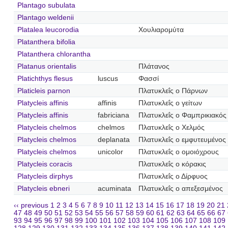
Plantago subulata
Plantago weldenii
Platalea leucorodia
Χουλιαρομύτα
Platanthera bifolia
Platanthera chlorantha
Platanus orientalis
Πλάτανος
Platichthys flesus
luscus
Φασσί
Platicleis parnon
Πλατυκλεΐς ο Πάρνων
Platycleis affinis
affinis
Πλατυκλεΐς ο γείτων
Platycleis affinis
fabriciana
Πλατυκλεΐς ο Φαμπρικιακός
Platycleis chelmos
chelmos
Πλατυκλεΐς ο Χελμός
Platycleis chelmos
deplanata
Πλατυκλεΐς ο εμφυτευμένος
Platycleis chelmos
unicolor
Πλατυκλεΐς ο ομοιόχρους
Platycleis coracis
Πλατυκλεΐς ο κόρακις
Platycleis dirphys
Πλατυκλεΐς ο Δίρφυος
Platycleis ebneri
acuminata
Πλατυκλεΐς ο απεξεσμένος
‹‹ previous
1
2
3
4
5
6
7
8
9
10
11
12
13
14
15
16
17
18
19
20
21
47
48
49
50
51
52
53
54
55
56
57
58
59
60
61
62
63
64
65
66
67
93
94
95
96
97
98
99
100
101
102
103
104
105
106
107
108
109