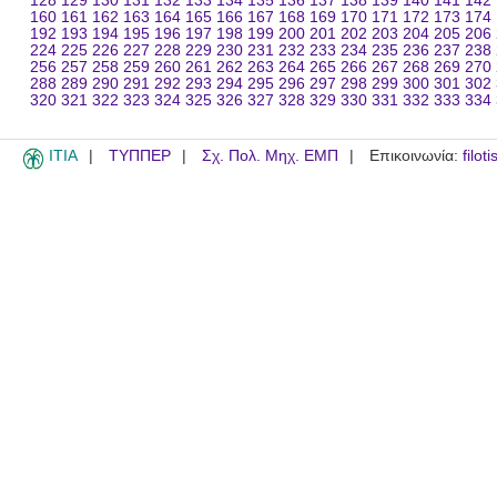
128
129
130
131
132
133
134
135
136
137
138
139
140
141
142
160
161
162
163
164
165
166
167
168
169
170
171
172
173
174
192
193
194
195
196
197
198
199
200
201
202
203
204
205
206
224
225
226
227
228
229
230
231
232
233
234
235
236
237
238
256
257
258
259
260
261
262
263
264
265
266
267
268
269
270
288
289
290
291
292
293
294
295
296
297
298
299
300
301
302
320
321
322
323
324
325
326
327
328
329
330
331
332
333
334
ITIA
ΤΥΠΠΕΡ
Σχ. Πολ. Μηχ. ΕΜΠ
Επικοινωνία:
filot