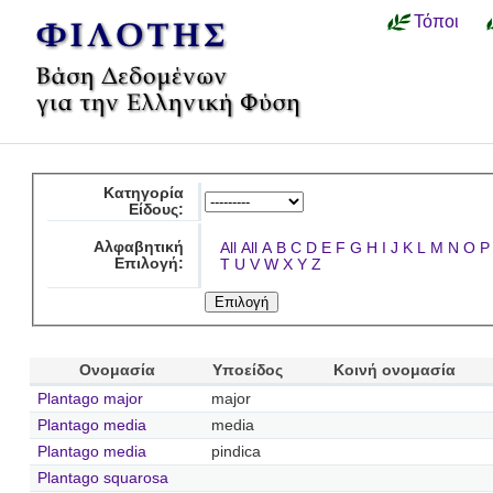
Τόποι
Κατηγορία
Είδους:
Αλφαβητική
All
All
A
B
C
D
E
F
G
H
I
J
K
L
M
N
O
P
Επιλογή:
T
U
V
W
X
Y
Z
Ονομασία
Υποείδος
Κοινή ονομασία
Plantago major
major
Plantago media
media
Plantago media
pindica
Plantago squarosa