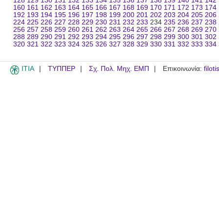
128
129
130
131
132
133
134
135
136
137
138
139
140
141
142
160
161
162
163
164
165
166
167
168
169
170
171
172
173
174
192
193
194
195
196
197
198
199
200
201
202
203
204
205
206
224
225
226
227
228
229
230
231
232
233
234
235
236
237
238
256
257
258
259
260
261
262
263
264
265
266
267
268
269
270
288
289
290
291
292
293
294
295
296
297
298
299
300
301
302
320
321
322
323
324
325
326
327
328
329
330
331
332
333
334
ITIA
ΤΥΠΠΕΡ
Σχ. Πολ. Μηχ. ΕΜΠ
Επικοινωνία:
filot