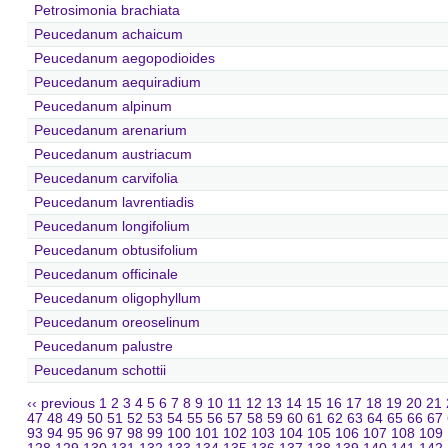
Petrosimonia brachiata
Peucedanum achaicum
Peucedanum aegopodioides
Peucedanum aequiradium
Peucedanum alpinum
Peucedanum arenarium
Peucedanum austriacum
Peucedanum carvifolia
Peucedanum lavrentiadis
Peucedanum longifolium
Peucedanum obtusifolium
Peucedanum officinale
Peucedanum oligophyllum
Peucedanum oreoselinum
Peucedanum palustre
Peucedanum schottii
‹‹ previous
1
2
3
4
5
6
7
8
9
10
11
12
13
14
15
16
17
18
19
20
21
47
48
49
50
51
52
53
54
55
56
57
58
59
60
61
62
63
64
65
66
67
93
94
95
96
97
98
99
100
101
102
103
104
105
106
107
108
109