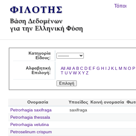
Τόποι
Κατηγορία
Είδους:
Αλφαβητική
All
All
A
B
C
D
E
F
G
H
I
J
K
L
M
N
O
P
Επιλογή:
T
U
V
W
X
Y
Z
Ονομασία
Υποείδος
Κοινή ονομασία
Φωτ
Petrorhagia saxifraga
saxifraga
Petrorhagia thessala
Petrorhagia velutina
Petroselinum crispum