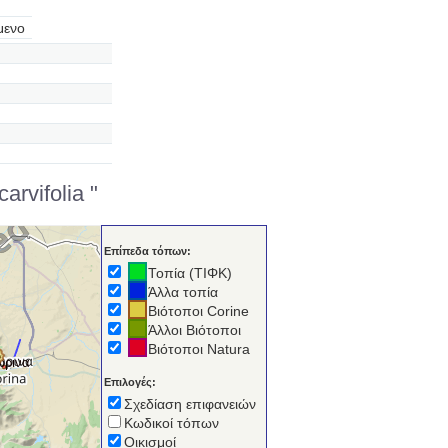
μενο
rvifolia "
Επίπεδα τόπων:
Τοπία (ΤΙΦΚ)
Άλλα τοπία
Βιότοποι Corine
Άλλοι Βιότοποι
Βιότοποι Natura
ώρινα
Επιλογές:
Σχεδίαση επιφανειών
Κωδικοί τόπων
Οικισμοί