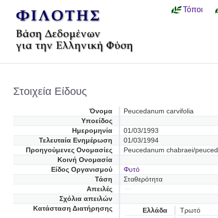
Τόποι
Στοιχεία Είδους
Όνομα
Peucedanum carvifolia
Υποείδος
Ημερομηνία
01/03/1993
Τελευταία Ενημέρωση
01/03/1994
Προηγούμενες Oνομασίες
Peucedanum chabraei/peuce
Κοινή Ονομασία
Είδος Οργανισμού
Φυτό
Τάση
Σταθερότητα
Απειλές
Σχόλια απειλών
Κατάσταση Διατήρησης
Ελλάδα
Τρωτό