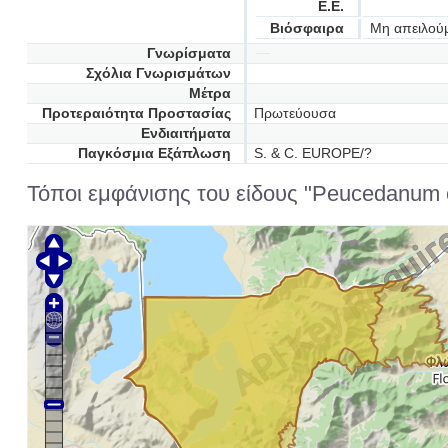
Ε.Ε.
Βιόσφαιρα
Μη απειλού
Γνωρίσματα
Σχόλια Γνωρισμάτων
Μέτρα
Προτεραιότητα Προστασίας
Πρωτεύουσα
Ενδιαιτήματα
Παγκόσμια Εξάπλωση
S. & C. EUROPE/?
Τόποι εμφάνισης του είδους "Peucedanum ca
Φλ