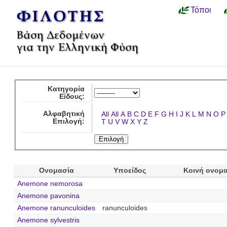
Τόποι
Κατηγορία
Είδους:
Αλφαβητική
All
All
A
B
C
D
E
F
G
H
I
J
K
L
M
N
O
P
Επιλογή:
T
U
V
W
X
Y
Z
Ονομασία
Υποείδος
Κοινή ονομ
Anemone nemorosa
Anemone pavonina
Anemone ranunculoides
ranunculoides
Anemone sylvestris