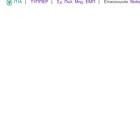
ITIA
ΤΥΠΠΕΡ
Σχ. Πολ. Μηχ. ΕΜΠ
Επικοινωνία:
filot