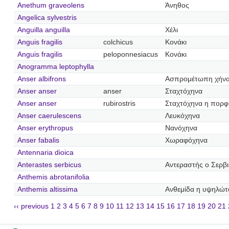
Anethum graveolens
Άνηθος
Angelica sylvestris
Anguilla anguilla
Χέλι
Anguis fragilis
colchicus
Κονάκι
Anguis fragilis
peloponnesiacus
Κονάκι
Anogramma leptophylla
Anser albifrons
Ασπρομέτωπη χήν
Anser anser
anser
Σταχτόχηνα
Anser anser
rubirostris
Σταχτόχηνα η πορ
Anser caerulescens
Λευκόχηνα
Anser erythropus
Νανόχηνα
Anser fabalis
Χωραφόχηνα
Antennaria dioica
Anterastes serbicus
Αντεραστής ο Σερβ
Anthemis abrotanifolia
Anthemis altissima
Ανθεμίδα η υψηλώτ
‹‹ previous
1
2
3
4
5
6
7
8
9
10
11
12
13
14
15
16
17
18
19
20
21