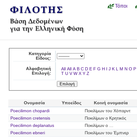
Τόποι
Κατηγορία
Είδους:
Αλφαβητική
All
All
A
B
C
D
E
F
G
H
I
J
K
L
M
N
O
P
Επιλογή:
T
U
V
W
X
Y
Z
Ονομασία
Υποείδος
Κοινή ονομασία
Poecilimon chopardi
Ποκιλίμων του Χόπαρντ
Poecilimon cretensis
Ποκιλίμων ο Κρητικός
Poecilimon deplanatus
Ποκιλίμων ο …
Poecilimon ebneri
Ποκιλίμων του Έμπνερ