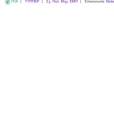
ITIA
ΤΥΠΠΕΡ
Σχ. Πολ. Μηχ. ΕΜΠ
Επικοινωνία:
filot