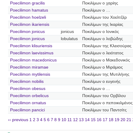
Poecilimon gracilis
Ποκιλίμων ο χαρίης
Poecilimon hamatus
Ποκιλίμων ο …
Poecilimon hoelzeli
Ποκιλίμων του Χοελτζέρ
Poecilimon ikariensis
Ποκιλίμων της Ικαρίας
Poecilimon jonicus
jonicus
Ποκιλίμων ο Ιονικός
Poecilimon jonicus
lobulatus
Ποκιλίμων ο λοβώδης
Poecilimon klisuriensis
Ποκιλίμων της Κλεισούρας
Poecilimon laevissimus
Ποκιλίμων ο λειότατος
Poecilimon macedonicus
Ποκιλίμων ο Μακεδονικός
Poecilimon miramae
Ποκιλίμων ο Μιράμιος
Poecilimon mytilensis
Ποκιλίμων της Μυτιλήνης
Poecilimon nobilis
Ποκιλίμων ο ευγενής
Poecilimon obesus
Ποκιλίμων ο …
Poecilimon orbelicus
Ποκιλίμων του Ορβίλου
Poecilimon ornatus
Ποκιλίμων ο πεποικιλμένος
Poecilimon pancici
Ποκιλίμων του Παντσίτς
‹‹ previous
1
2
3
4
5
6
7
8
9
10
11
12
13
14
15
16
17
18
19
20
21