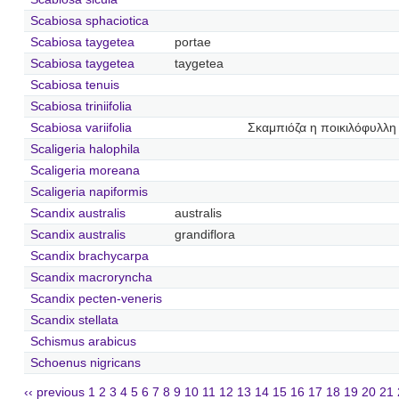
Scabiosa sphaciotica
Scabiosa taygetea
portae
Scabiosa taygetea
taygetea
Scabiosa tenuis
Scabiosa triniifolia
Scabiosa variifolia
Σκαμπιόζα η ποικιλόφυλλη
Scaligeria halophila
Scaligeria moreana
Scaligeria napiformis
Scandix australis
australis
Scandix australis
grandiflora
Scandix brachycarpa
Scandix macroryncha
Scandix pecten-veneris
Scandix stellata
Schismus arabicus
Schoenus nigricans
‹‹ previous
1
2
3
4
5
6
7
8
9
10
11
12
13
14
15
16
17
18
19
20
21