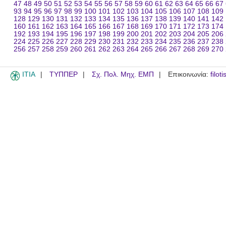
47
48
49
50
51
52
53
54
55
56
57
58
59
60
61
62
63
64
65
66
67
93
94
95
96
97
98
99
100
101
102
103
104
105
106
107
108
109
128
129
130
131
132
133
134
135
136
137
138
139
140
141
142
160
161
162
163
164
165
166
167
168
169
170
171
172
173
174
192
193
194
195
196
197
198
199
200
201
202
203
204
205
206
224
225
226
227
228
229
230
231
232
233
234
235
236
237
238
256
257
258
259
260
261
262
263
264
265
266
267
268
269
270
ITIA
ΤΥΠΠΕΡ
Σχ. Πολ. Μηχ. ΕΜΠ
Επικοινωνία:
filot