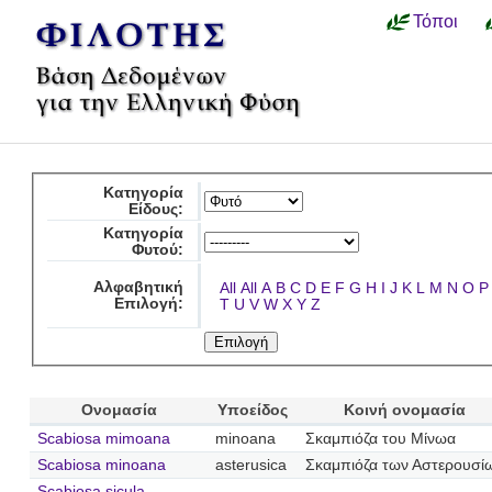
Τόποι
Κατηγορία
Είδους:
Κατηγορία
Φυτού:
Αλφαβητική
All
All
A
B
C
D
E
F
G
H
I
J
K
L
M
N
O
P
Επιλογή:
T
U
V
W
X
Y
Z
Ονομασία
Υποείδος
Κοινή ονομασία
Scabiosa mimoana
minoana
Σκαμπιόζα του Μίνωα
Scabiosa minoana
asterusica
Σκαμπιόζα των Αστερουσί
Scabiosa sicula