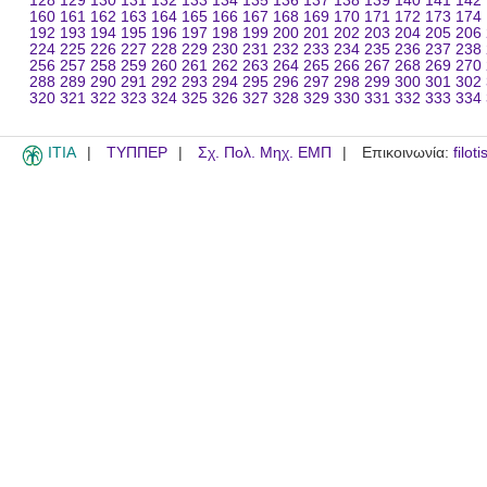
128
129
130
131
132
133
134
135
136
137
138
139
140
141
142
160
161
162
163
164
165
166
167
168
169
170
171
172
173
174
192
193
194
195
196
197
198
199
200
201
202
203
204
205
206
224
225
226
227
228
229
230
231
232
233
234
235
236
237
238
256
257
258
259
260
261
262
263
264
265
266
267
268
269
270
288
289
290
291
292
293
294
295
296
297
298
299
300
301
302
320
321
322
323
324
325
326
327
328
329
330
331
332
333
334
ITIA
ΤΥΠΠΕΡ
Σχ. Πολ. Μηχ. ΕΜΠ
Επικοινωνία:
filot