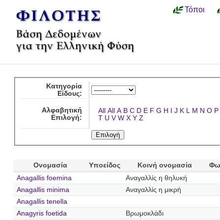
Τόποι
Κατηγορία
Είδους:
Αλφαβητική
All
All
A
B
C
D
E
F
G
H
I
J
K
L
M
N
O
P
Επιλογή:
T
U
V
W
X
Y
Z
Ονομασία
Υποείδος
Κοινή ονομασία
Φω
Anagallis foemina
Αναγαλλίς η θηλυκή
Anagallis minima
Αναγαλλίς η μικρή
Anagallis tenella
Anagyris foetida
Βρωμοκλάδι