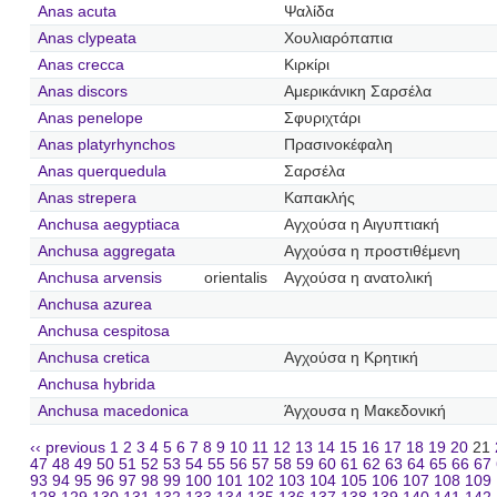
Anas acuta
Ψαλίδα
Anas clypeata
Χουλιαρόπαπια
Anas crecca
Κιρκίρι
Anas discors
Αμερικάνικη Σαρσέλα
Anas penelope
Σφυριχτάρι
Anas platyrhynchos
Πρασινοκέφαλη
Anas querquedula
Σαρσέλα
Anas strepera
Καπακλής
Anchusa aegyptiaca
Αγχούσα η Αιγυπτιακή
Anchusa aggregata
Αγχούσα η προστιθέμενη
Anchusa arvensis
orientalis
Αγχούσα η ανατολική
Anchusa azurea
Anchusa cespitosa
Anchusa cretica
Αγχούσα η Κρητική
Anchusa hybrida
Anchusa macedonica
Άγχουσα η Μακεδονική
‹‹ previous
1
2
3
4
5
6
7
8
9
10
11
12
13
14
15
16
17
18
19
20
21
47
48
49
50
51
52
53
54
55
56
57
58
59
60
61
62
63
64
65
66
67
93
94
95
96
97
98
99
100
101
102
103
104
105
106
107
108
109